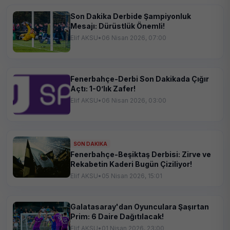
Son Dakika Derbide Şampiyonluk
Mesajı: Dürüstlük Önemli!
Elif AKSU
•
06 Nisan 2026, 07:00
Fenerbahçe-Derbi Son Dakikada Çığır
Açtı: 1-0’lık Zafer!
Elif AKSU
•
06 Nisan 2026, 03:00
SON DAKIKA
Fenerbahçe-Beşiktaş Derbisi: Zirve ve
Rekabetin Kaderi Bugün Çiziliyor!
Elif AKSU
•
05 Nisan 2026, 15:01
Galatasaray'dan Oyunculara Şaşırtan
Prim: 6 Daire Dağıtılacak!
Elif AKSU
•
01 Nisan 2026, 23:00