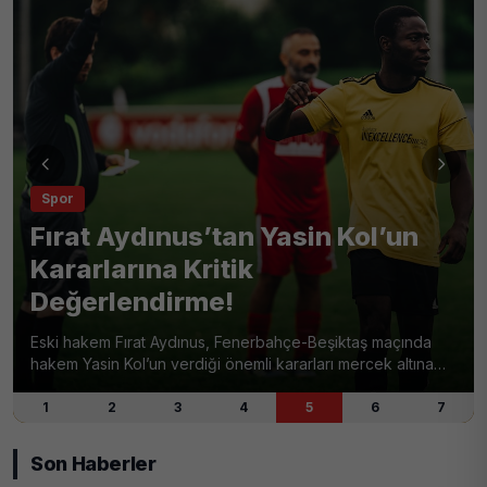
Spor
Fırat Aydınus’tan Yasin Kol’un
Kararlarına Kritik
Değerlendirme!
Eski hakem Fırat Aydınus, Fenerbahçe-Beşiktaş maçında
hakem Yasin Kol’un verdiği önemli kararları mercek altına
aldı. Özellikle iptal edilen gol, elle oynama pozisyonları ve
son dakikadaki penaltıya yönelik çarpıcı yorumlar yaptı.
1
2
3
4
5
6
7
Son Haberler