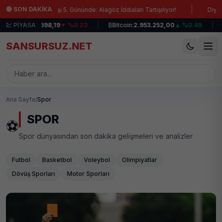
Ana içeriğe atla
|
🔴 SON DAKİKA
den Direnişi 5. Gününde: Alagöz İddiaları Tartışılıyor!
Diyaliz Teda
IST 100:
💹 PİYASA
12.698,19
▼ %0.23
|
₿
Bitcoin:
2.953.252,00
▲ %0.49
|
💵
SANSURSUZ.NET
Ana Sayfa
/
Spor
SPOR
⚽
Spor dünyasından son dakika gelişmeleri ve analizler
Futbol
Basketbol
Voleybol
Olimpiyatlar
Dövüş Sporları
Motor Sporları