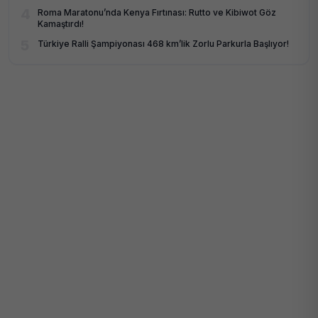
4
Roma Maratonu’nda Kenya Fırtınası: Rutto ve Kibiwot Göz
Kamaştırdı!
5
Türkiye Ralli Şampiyonası 468 km’lik Zorlu Parkurla Başlıyor!