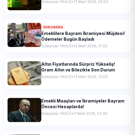
Süleyman YAVUZ
•
17 Mart 2026, 23:03
SON DAKIKA
Emeklilere Bayram İkramiyesi Müjdesi!
Ödemeler Bugün Başladı
Süleyman YAVUZ
•
14 Mart 2026, 17:02
Altın Fiyatlarında Sürpriz Yükseliş!
Gram Altın ve Bilezikte Son Durum
Süleyman YAVUZ
•
13 Mart 2026, 13:03
Emekli Maaşları ve İkramiyeler Bayram
Öncesi Hesaplarda!
Süleyman YAVUZ
•
11 Mart 2026, 23:30