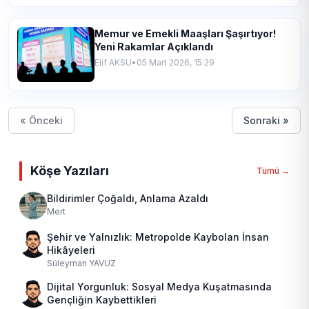
Memur ve Emekli Maaşları Şaşırtıyor!
Yeni Rakamlar Açıklandı
Elif AKSU
•
05 Mart 2026, 15:29
« Önceki
Sonraki »
Köşe Yazıları
Tümü →
Bildirimler Çoğaldı, Anlama Azaldı
Mert
Şehir ve Yalnızlık: Metropolde Kaybolan İnsan
Hikâyeleri
Süleyman YAVUZ
Dijital Yorgunluk: Sosyal Medya Kuşatmasında
Gençliğin Kaybettikleri