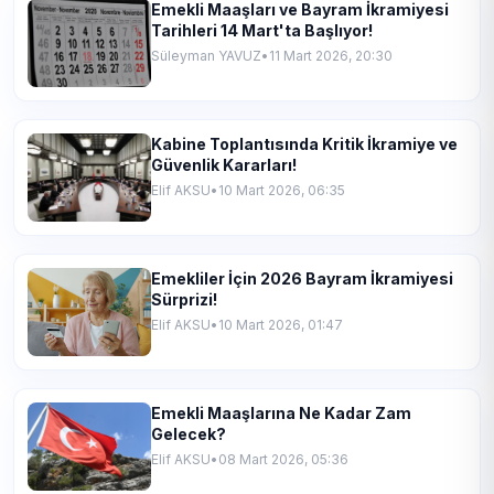
Emekli Maaşları ve Bayram İkramiyesi
Tarihleri 14 Mart'ta Başlıyor!
Süleyman YAVUZ
•
11 Mart 2026, 20:30
Kabine Toplantısında Kritik İkramiye ve
Güvenlik Kararları!
Elif AKSU
•
10 Mart 2026, 06:35
Emekliler İçin 2026 Bayram İkramiyesi
Sürprizi!
Elif AKSU
•
10 Mart 2026, 01:47
Emekli Maaşlarına Ne Kadar Zam
Gelecek?
Elif AKSU
•
08 Mart 2026, 05:36