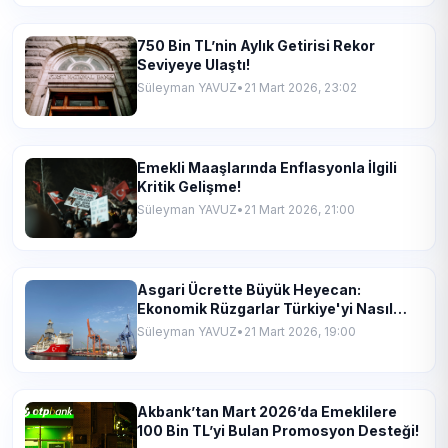
750 Bin TL’nin Aylık Getirisi Rekor
Seviyeye Ulaştı!
Süleyman YAVUZ
•
21 Mart 2026, 23:02
Emekli Maaşlarında Enflasyonla İlgili
Kritik Gelişme!
Süleyman YAVUZ
•
21 Mart 2026, 21:00
Asgari Ücrette Büyük Heyecan:
Ekonomik Rüzgarlar Türkiye'yi Nasıl
Etkileyecek?
Süleyman YAVUZ
•
21 Mart 2026, 19:00
Akbank’tan Mart 2026’da Emeklilere
100 Bin TL’yi Bulan Promosyon Desteği!