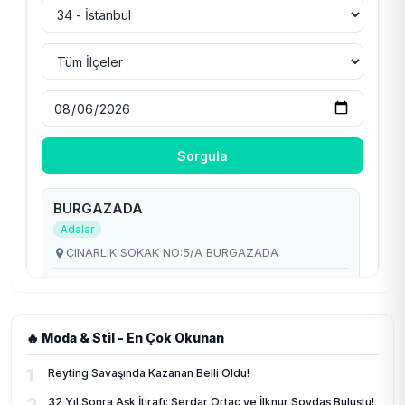
🔥 Moda & Stil - En Çok Okunan
1
Reyting Savaşında Kazanan Belli Oldu!
2
32 Yıl Sonra Aşk İtirafı: Serdar Ortaç ve İlknur Soydaş Buluştu!