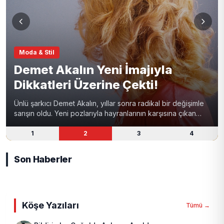
Moda & Stil
Demet Akalın Yeni İmajıyla
Dikkatleri Üzerine Çekti!
Ünlü şarkıcı Demet Akalın, yıllar sonra radikal bir değişimle
sarışın oldu. Yeni pozlarıyla hayranlarının karşısına çıkan
Akalın, dikkatleri üzerine topladı.
1
2
3
4
Son Haberler
Köşe Yazıları
Tümü →