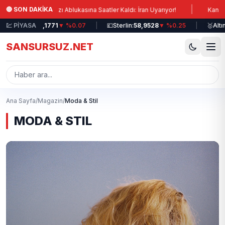
Ana içeriğe atla
|
🔴 SON DAKİKA
Hürmüz Boğazı Ablukasına Saatler Kaldı: İran Uyarıyor!
Kanada Baş
💹 PİYASA
💶
Euro:
51,1771
▼ %0.07
|
💷
Sterlin:
58,9528
▼ %0.25
|
🥇
Altın 
SANSURSUZ.NET
Ana Sayfa
/
Magazin
/
Moda & Stil
MODA & STIL