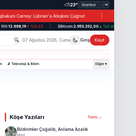
⛅
23°
|
rney: Lübnan'a Ateşkes Çağrısı!
Erdoğan’dan İran’a 
12.698,19
▼ %0.23
|
₿
Bitcoin:
2.953.252,00
▲ %0.49
|
💵
Dolar
🔍
07 Ağustos 2026, Cuma
Giriş
Kayıt
am
🔬 Teknoloji & Bilim
Diğer ▾
Köşe Yazıları
Tümü →
Bildirimler Çoğaldı, Anlama Azaldı
Mert