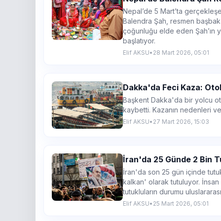
Nepal’de 5 Mart’ta gerçekleşen
Balendra Şah, resmen başbaka
çoğunluğu elde eden Şah’ın yö
başlatıyor.
Elif AKSU
•
28 Mart 2026, 05:01
Dakka'da Feci Kaza: Oto
Başkent Dakka'da bir yolcu o
kaybetti. Kazanın nedenleri ve
Elif AKSU
•
27 Mart 2026, 15:03
İran'da 25 Günde 2 Bin Tu
İran'da son 25 gün içinde tutuk
kalkan' olarak tutuluyor. İnsan
tutukluların durumu uluslararas
Elif AKSU
•
25 Mart 2026, 05:01