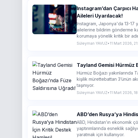
Instagram’dan Çarpıcı H
Aileleri Uyarılacak!
Instagram, Japonya'da 13-17 yaş 
ailelerine bildirim gönderme ka
korumaya yönelik kritik bir adı
Süleyman YAVUZ
•
11 Mart 2026, 21
Tayland Gemisi Hürmüz Bo
Hürmüz Boğazı yakınlarında Tay
kişilik mürettebattan 3’ünün ak
taşınıyor.
Süleyman YAVUZ
•
11 Mart 2026, 1
ABD’den Rusya’ya Hindist
ABD, Hindistan’ın ekonomik ç
yaptırımlarında esneklik sağlıy
yaratmak için kullanıyor.