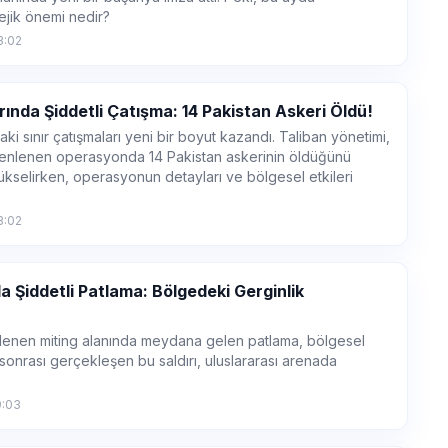
tejik önemi nedir?
3:02
ında Şiddetli Çatışma: 14 Pakistan Askeri Öldü!
aki sınır çatışmaları yeni bir boyut kazandı. Taliban yönetimi,
üzenlenen operasyonda 14 Pakistan askerinin öldüğünü
ükselirken, operasyonun detayları ve bölgesel etkileri
3:02
a Şiddetli Patlama: Bölgedeki Gerginlik
nlenen miting alanında meydana gelen patlama, bölgesel
ları sonrası gerçekleşen bu saldırı, uluslararası arenada
9:03