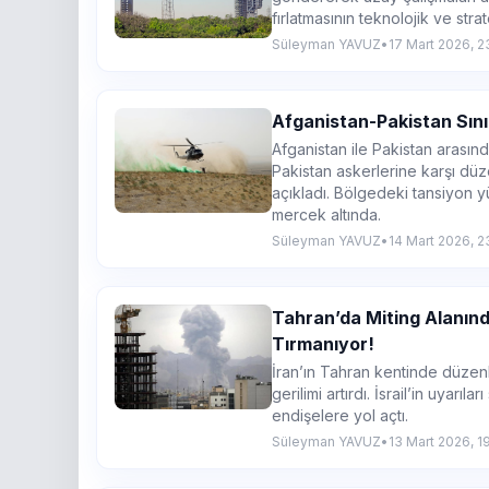
fırlatmasının teknolojik ve stra
Süleyman YAVUZ
•
17 Mart 2026, 2
Afganistan-Pakistan Sınır
Afganistan ile Pakistan arasınd
Pakistan askerlerine karşı d
açıkladı. Bölgedeki tansiyon y
mercek altında.
Süleyman YAVUZ
•
14 Mart 2026, 2
Tahran’da Miting Alanınd
Tırmanıyor!
İran’ın Tahran kentinde düze
gerilimi artırdı. İsrail’in uyarı
endişelere yol açtı.
Süleyman YAVUZ
•
13 Mart 2026, 1