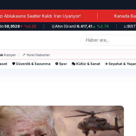
|
 Saatler Kaldı: İran Uyarıyor!
Kanada Başbakanı Ca
8,9528
▼ %0.25
|
🥇
Altın (Gram):
6.417,41
▲ %2.74
|
📈
BIST 100:
💼
Kariyer
|
📍
Yerel Haberler
yaset
🛡️ Güvenlik & Savunma
⚽ Spor
🎭 Kültür & Sanat
✈️ Seyahat & Yaş