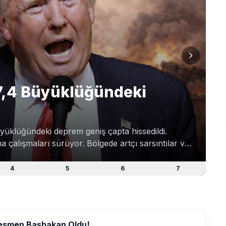
7,4 Büyüklüğündeki
klüğündeki deprem geniş çapta hissedildi.
çalışmaları sürüyor. Bölgede artçı sarsıntılar ve
4
5
6
7
Resmen Başbakan Oldu!