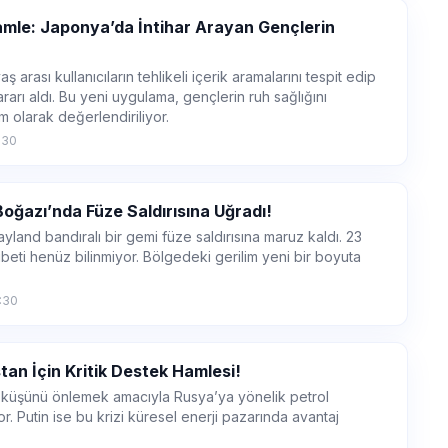
amle: Japonya’da İntihar Arayan Gençlerin
arası kullanıcıların tehlikeli içerik aramalarını tespit edip
rarı aldı. Bu yeni uygulama, gençlerin ruh sağlığını
m olarak değerlendiriliyor.
:30
ğazı’nda Füze Saldırısına Uğradı!
land bandıralı bir gemi füze saldırısına maruz kaldı. 23
ıbeti henüz bilinmiyor. Bölgedeki gerilim yeni bir boyuta
8:30
an İçin Kritik Destek Hamlesi!
öküşünü önlemek amacıyla Rusya’ya yönelik petrol
or. Putin ise bu krizi küresel enerji pazarında avantaj