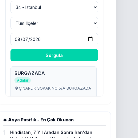
🔥 Asya Pasifik - En Çok Okunan
1
Hindistan, 7 Yıl Aradan Sonra İran'dan