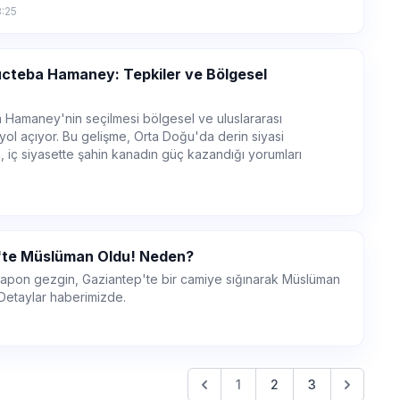
8:25
 Mücteba Hamaney: Tepkiler ve Bölgesel
a Hamaney'nin seçilmesi bölgesel ve uluslararası
l açıyor. Bu gelişme, Orta Doğu'da derin siyasi
 iç siyasette şahin kanadın güç kazandığı yorumları
'te Müslüman Oldu! Neden?
 Japon gezgin, Gaziantep'te bir camiye sığınarak Müslüman
 Detaylar haberimizde.
1
2
3