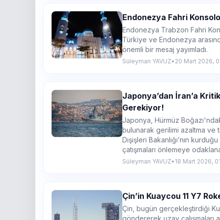
Endonezya Fahri Konsolo
Endonezya Trabzon Fahri Kon
Türkiye ve Endonezya arasındak
önemli bir mesaj yayımladı.
Süleyman YAVUZ
•
20 Mart 2026, 0
Japonya’dan İran’a Kriti
Gerekiyor!
Japonya, Hürmüz Boğazı'ndaki 
bulunarak gerilimi azaltma ve 
Dışişleri Bakanlığı’nın kurduğu
çatışmaları önlemeye odaklan
Süleyman YAVUZ
•
18 Mart 2026, 0
Çin’in Kuaycou 11 Y7 Rok
Çin, bugün gerçekleştirdiği K
göndererek uzay çalışmaları al