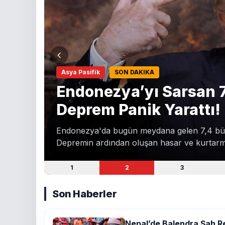
Asya Pasifik
SON DAKIKA
Endonezya’yı Sarsan 
Deprem Panik Yarattı!
Endonezya'da bugün meydana gelen 7,4 büyü
Depremin ardından oluşan hasar ve kurtarma 
tsunami alarmı dikkat çekiyor.
1
2
3
Son Haberler
Nepal’de Balendra Şah 