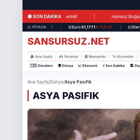
Ana içeriğe atla
|
🔴 SON DAKİKA
talara Antifrizli Su Verildi!
Hürmüz Boğazı Ablukasına
💵
Dolar:
44,3717
💹 PİYASA
▲ %0.19
|
💶
Euro:
51,1771
▼ %0.07
|
💷
Sterlin:
5
SANSURSUZ.NET
🏠
Ana Sayfa
|
✍️
Yazarlar
|
📰
Manşetler
|
🔧
Hizmetler
|
🇹🇷 Gündem
🌍 Dünya
📈 Ekonomi
⚡ Son Dakika
🏛️ Si
Ana Sayfa
/
Dünya
/
Asya Pasifik
ASYA PASIFIK