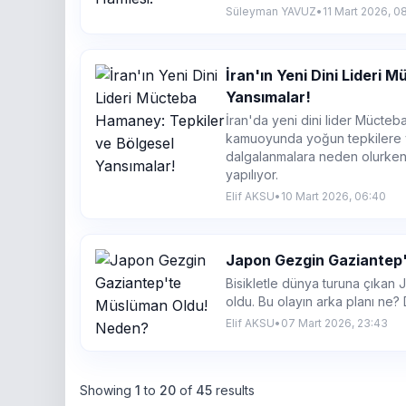
Süleyman YAVUZ
•
11 Mart 2026, 0
İran'ın Yeni Dini Lideri
Yansımalar!
İran'da yeni dini lider Mücteb
kamuoyunda yoğun tepkilere yo
dalgalanmalara neden olurken,
yapılıyor.
Elif AKSU
•
10 Mart 2026, 06:40
Japon Gezgin Gaziantep
Bisikletle dünya turuna çıkan
oldu. Bu olayın arka planı ne?
Elif AKSU
•
07 Mart 2026, 23:43
Showing
1
to
20
of
45
results