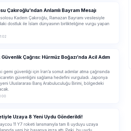
su Çakıroğlu’ndan Anlamlı Bayram Mesajı
solosu Kadem Çakıroğlu, Ramazan Bayramı vesilesiyle
i dostluk ile İslam dünyasının birlikteliğine vurgu yapan
1:02
k Güvenlik Çağrısı: Hürmüz Boğazı’nda Acil Adım
gemi güvenliği için İran’a somut adımlar atma çağrısında
ticaretin güvenliğini sağlama hedefini vurguladı. Japonya
 yeni Uluslararası Barış Arabuluculuğu Birimi, bölgedeki
acak.
1:00
etiyle Uzaya 8 Yeni Uydu Gönderildi!
uaycou 11 Y7 roketi lansmanıyla tam 8 uyduyu uzaya
anında yeni bir başarıya imza attı. Peki, bu uydu