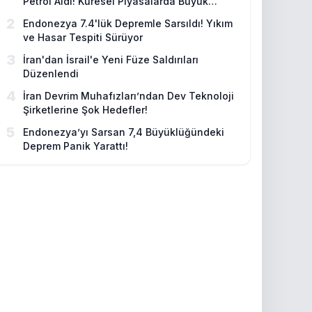
Petrol Aldı! Küresel Piyasalarda Büyük
Dalgalanma
2
Endonezya 7.4'lük Depremle Sarsıldı! Yıkım
ve Hasar Tespiti Sürüyor
3
İran'dan İsrail'e Yeni Füze Saldırıları
Düzenlendi
4
İran Devrim Muhafızları’ndan Dev Teknoloji
Şirketlerine Şok Hedefler!
5
Endonezya’yı Sarsan 7,4 Büyüklüğündeki
Deprem Panik Yarattı!