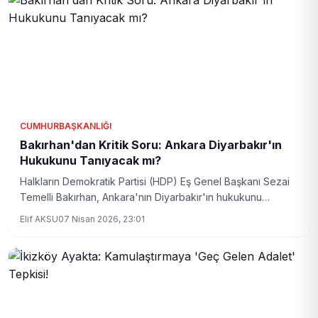
CUMHURBAŞKANLIĞI
Bakırhan'dan Kritik Soru: Ankara Diyarbakır'ın
Hukukunu Tanıyacak mı?
Halkların Demokratik Partisi (HDP) Eş Genel Başkanı Sezai
Temelli Bakırhan, Ankara'nın Diyarbakır'ın hukukunu
tanıması gerektiğini vurguladı. Bu adımın Türkiye'nin
Elif AKSU
07 Nisan 2026, 23:01
demokratikleşmesine ve büyümesine büyük katkı
sağlayacağını söyledi. Bakırhan, siyasi iktidara yönelik
güçlü ifadeler kullandı.