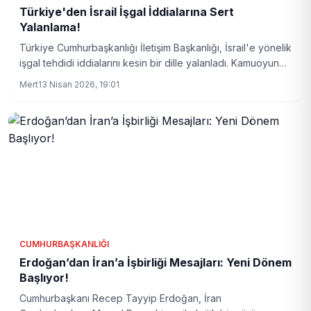
Türkiye'den İsrail İşgal İddialarına Sert
Yalanlama!
Türkiye Cumhurbaşkanlığı İletişim Başkanlığı, İsrail'e yönelik
işgal tehdidi iddialarını kesin bir dille yalanladı. Kamuoyunda
gündem olan bu spekülasyonlar, resmi açıklamayla sona
Mert
13 Nisan 2026, 19:01
erdi.
CUMHURBAŞKANLIĞI
Erdoğan’dan İran’a İşbirliği Mesajları: Yeni Dönem
Başlıyor!
Cumhurbaşkanı Recep Tayyip Erdoğan, İran