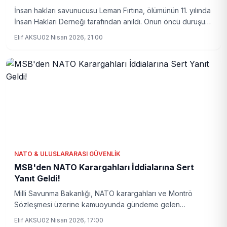
İnsan hakları savunucusu Leman Fırtına, ölümünün 11. yılında
İnsan Hakları Derneği tarafından anıldı. Onun öncü duruşu
ve bıraktığı miras, Türkiye'de insan hakları mücadelesinde
Elif AKSU
02 Nisan 2026, 21:00
hâlâ yol gösterici olmaya devam ediyor.
NATO & ULUSLARARASI GÜVENLIK
MSB'den NATO Karargahları İddialarına Sert
Yanıt Geldi!
Milli Savunma Bakanlığı, NATO karargahları ve Montrö
Sözleşmesi üzerine kamuoyunda gündeme gelen
tartışmalara net açıklamalar getirdi. Perinçek'in İsrail iddiası
Elif AKSU
02 Nisan 2026, 17:00
özelinde yürütülen tartışmalar, resmi açıklamalarla çürütüldü.