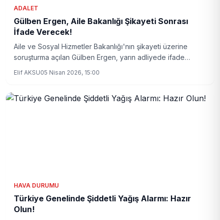
ADALET
Gülben Ergen, Aile Bakanlığı Şikayeti Sonrası
İfade Verecek!
Aile ve Sosyal Hizmetler Bakanlığı'nın şikayeti üzerine
soruşturma açılan Gülben Ergen, yarın adliyede ifade
verecek. Ünlü sanatçı, sosyal medya üzerinden açıklama
Elif AKSU
05 Nisan 2026, 15:00
yaparak bu süreci onurla karşılayacağını belirtti.
HAVA DURUMU
Türkiye Genelinde Şiddetli Yağış Alarmı: Hazır
Olun!