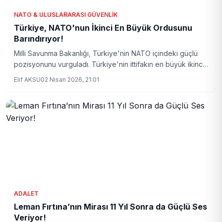
NATO & ULUSLARARASI GÜVENLIK
Türkiye, NATO'nun İkinci En Büyük Ordusunu
Barındırıyor!
Milli Savunma Bakanlığı, Türkiye'nin NATO içindeki güçlü
pozisyonunu vurguladı. Türkiye'nin ittifakın en büyük ikinci
ordusuna sahip olduğu ve Montrö Sözleşmesi'nden taviz
Elif AKSU
02 Nisan 2026, 21:01
vermeyeceği açıklandı.
ADALET
Leman Fırtına’nın Mirası 11 Yıl Sonra da Güçlü Ses
Veriyor!