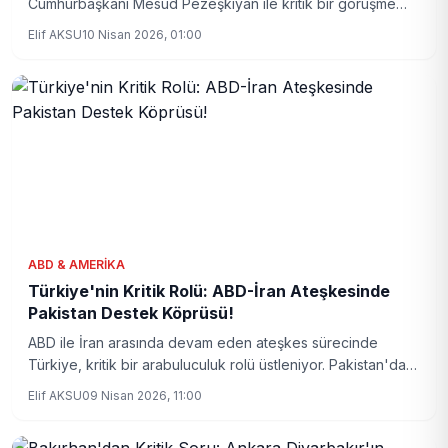
Cumhurbaşkanı Mesud Pezeşkiyan ile kritik bir görüşme
gerçekleştirdi. Görüşmede iki ülke arasındaki işbirliği ve
Elif AKSU
10 Nisan 2026, 01:00
bölgesel meseleler ele alındı. Erdoğan, dost ülkelerle iş
birliğine devam edeceklerini vurguladı.
ABD & AMERIKA
Türkiye'nin Kritik Rolü: ABD-İran Ateşkesinde
Pakistan Destek Köprüsü!
ABD ile İran arasında devam eden ateşkes sürecinde
Türkiye, kritik bir arabuluculuk rolü üstleniyor. Pakistan'da
gerçekleştirilen görüşmelerde Ankara'nın sağladığı destek,
Elif AKSU
09 Nisan 2026, 11:00
bölgesel barış umutlarını artırıyor.