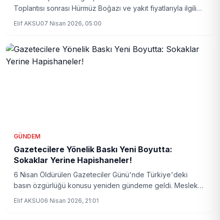
Toplantısı sonrası Hürmüz Boğazı ve yakıt fiyatlarıyla ilgili
önemli açıklamalarda bulundu. Piyasaya yansıyan etkiler
Elif AKSU
07 Nisan 2026, 05:00
mercek altına alındı.
GÜNDEM
Gazetecilere Yönelik Baskı Yeni Boyutta:
Sokaklar Yerine Hapishaneler!
6 Nisan Öldürülen Gazeteciler Günü'nde Türkiye'deki
basın özgürlüğü konusu yeniden gündeme geldi. Meslek
örgütü temsilcileri, fiziki saldırıların azaldığını ancak
Elif AKSU
06 Nisan 2026, 21:01
gazetecilerin hapsedilerek susturulduğunu vurguladı.