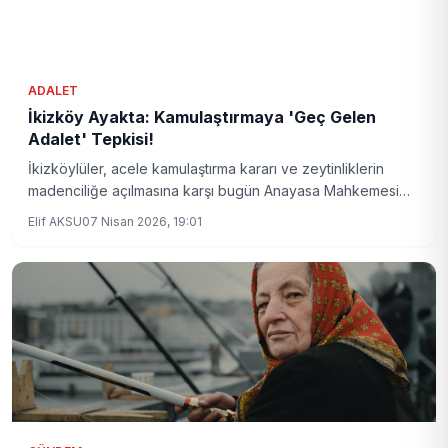
ADALET
İkizköy Ayakta: Kamulaştırmaya 'Geç Gelen
Adalet' Tepkisi!
İkizköylüler, acele kamulaştırma kararı ve zeytinliklerin
madenciliğe açılmasına karşı bugün Anayasa Mahkemesi
önünde bir araya geldi. Yaşam alanlarını koruma talepleri
Elif AKSU
07 Nisan 2026, 19:01
hukuki süreçlere taşınıyor.