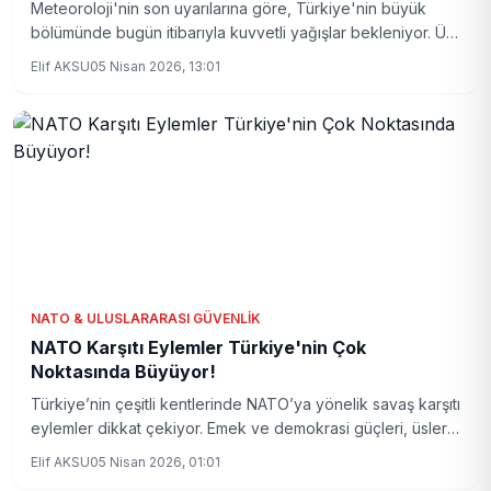
Meteoroloji'nin son uyarılarına göre, Türkiye'nin büyük
bölümünde bugün itibarıyla kuvvetli yağışlar bekleniyor. Üç
ilde kar yağışı riski varken, vatandaşlar olası olumsuzluklara
Elif AKSU
05 Nisan 2026, 13:01
karşı dikkatli olmalı.
NATO & ULUSLARARASI GÜVENLIK
NATO Karşıtı Eylemler Türkiye'nin Çok
Noktasında Büyüyor!
Türkiye’nin çeşitli kentlerinde NATO’ya yönelik savaş karşıtı
eylemler dikkat çekiyor. Emek ve demokrasi güçleri, üslerin
kapatılması talebiyle yürüyüş ve protestolar düzenliyor.
Elif AKSU
05 Nisan 2026, 01:01