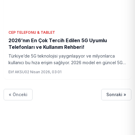
CEP TELEFONU & TABLET
2026’nın En Çok Tercih Edilen 5G Uyumlu
Telefonları ve Kullanım Rehberi!
Türkiye’de 5G teknolojisi yaygınlaşıyor ve milyonlarca
kullanıcı bu hıza erişim sağlıyor. 2026 model en güncel 5G
uyumlu telefon modelleri, kullanım ipuçları ve Türkiye’deki
Elif AKSU
02 Nisan 2026, 03:01
5G altyapısının son durumu detaylı şekilde incelendi.
« Önceki
Sonraki »