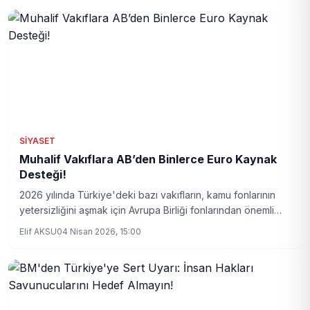
SIYASET
Muhalif Vakıflara AB’den Binlerce Euro Kaynak
Desteği!
2026 yılında Türkiye'deki bazı vakıfların, kamu fonlarının
yetersizliğini aşmak için Avrupa Birliği fonlarından önemli
miktarda destek aldıkları ortaya çıktı. Yakından takip edilen
Elif AKSU
04 Nisan 2026, 15:00
bu gelişme, vakıfların mali kaynaklarını nasıl
çeşitlendirdiğine ışık tutuyor.