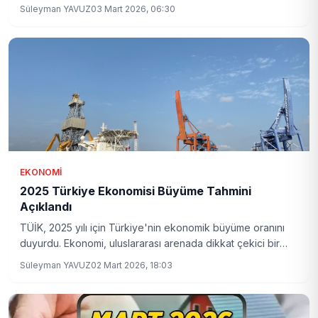
diğer alanları dengeli bir büyüme gösterirken, tarımda
Süleyman YAVUZ
03 Mart 2026, 06:30
neden bu düşüş yaşanıyor?
EKONOMI
2025 Türkiye Ekonomisi Büyüme Tahmini
Açıklandı
TÜİK, 2025 yılı için Türkiye'nin ekonomik büyüme oranını
duyurdu. Ekonomi, uluslararası arenada dikkat çekici bir
büyüme sergiliyor.
Süleyman YAVUZ
02 Mart 2026, 18:03