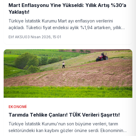
Mart Enflasyonu Yine Yükseldi: Yıllık Artış %30’a
Yaklaştı!
Türkiye İstatistik Kurumu Mart ayı enflasyon verilerini
açıkladı. Tüketici fiyat endeksi aylık %1,94 artarken, yıllık
bazda artış %30,87 seviyesine ulaştı. Detaylar
Elif AKSU
03 Nisan 2026, 15:01
haberimizde.
EKONOMI
Tarımda Tehlike Çanları! TÜİK Verileri Şaşırttı!
Türkiye İstatistik Kurumu'nun son büyüme verileri, tarım
sektöründeki kan kaybını gözler önüne serdi. Ekonominin