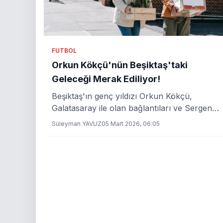
FUTBOL
Orkun Kökçü'nün Beşiktaş'taki
Geleceği Merak Ediliyor!
Beşiktaş'ın genç yıldızı Orkun Kökçü,
Galatasaray ile olan bağlantıları ve Sergen
Yalçın'ın ilgisiyle dikkat çekiyor. Peki, bu
Süleyman YAVUZ
05 Mart 2026, 06:05
gelişmeler neleri işaret ediyor?