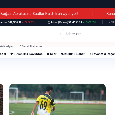
|
ı Ablukasına Saatler Kaldı: İran Uyarıyor!
Kanada Ba
lin:
58,9528
▼ %0.25
|
🥇
Altın (Gram):
6.417,41
▲ %2.74
|
📈
BIST
💼
Kariyer
|
📍
Yerel Haberler
yaset
🛡️ Güvenlik & Savunma
⚽ Spor
🎭 Kültür & Sanat
✈️ Seyahat & Yaş