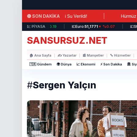
Ana içeriğe atla
|
🔴 SON DAKİKA
k İhmal: Hastalara Antifrizli Su Verildi!
Hürmüz Boğaz
💵
Dolar:
44,3717
💹 PİYASA
▲ %0.19
|
💶
Euro:
51,1771
▼ %0.07
|
💷
Ster
SANSURSUZ.NET
🏠
Ana Sayfa
|
✍️
Yazarlar
|
📰
Manşetler
|
🔧
Hizmetler
|
🇹🇷 Gündem
🌍 Dünya
📈 Ekonomi
⚡ Son Dakika
🏛️ Si
#
Sergen Yalçın