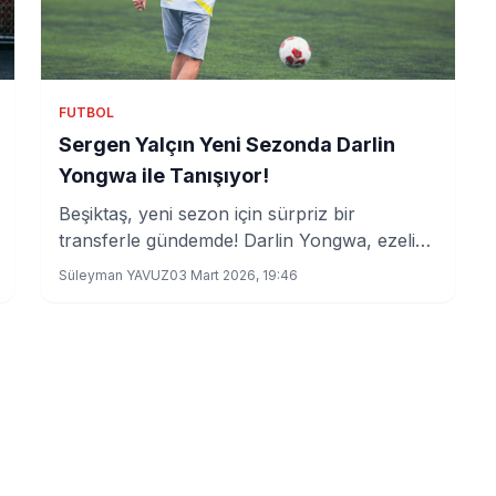
FUTBOL
Sergen Yalçın Yeni Sezonda Darlin
Yongwa ile Tanışıyor!
Beşiktaş, yeni sezon için sürpriz bir
transferle gündemde! Darlin Yongwa, ezeli
rakip Trabzonspor'un gözdesiyken, siyah-
Süleyman YAVUZ
03 Mart 2026, 19:46
beyazlıların radarına girdi. Peki, bu
transferin detayları neler?