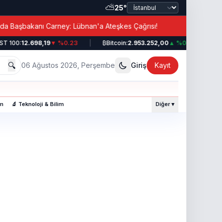
⛅
25°
|
şbakanı Carney: Lübnan'a Ateşkes Çağrısı!
Erdoğan’
 100:
12.698,19
▼ %0.23
|
₿
Bitcoin:
2.953.252,00
▲ %0.49
|
💵
🔍
06 Ağustos 2026, Perşembe
Giriş
Kayıt
am
🔬 Teknoloji & Bilim
Diğer ▾