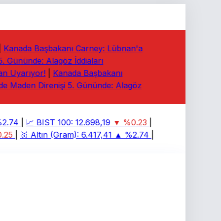
Kanada Başbakanı Carney: Lübnan'a
 Gününde: Alagöz İddiaları
n Uyarıyor!
|
Kanada Başbakanı
 Maden Direnişi 5. Gününde: Alagöz
.74
|
📈
BIST 100:
12.698,19
▼ %0.23
|
25
|
🥇
Altın (Gram):
6.417,41
▲ %2.74
|