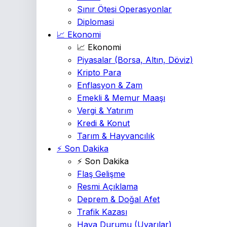
Sınır Ötesi Operasyonlar
Diplomasi
📈 Ekonomi
📈 Ekonomi
Piyasalar
(Borsa, Altın, Döviz)
Kripto Para
Enflasyon & Zam
Emekli & Memur Maaşı
Vergi & Yatırım
Kredi & Konut
Tarım & Hayvancılık
⚡ Son Dakika
⚡ Son Dakika
Flaş Gelişme
Resmi Açıklama
Deprem & Doğal Afet
Trafik Kazası
Hava Durumu
(Uyarılar)