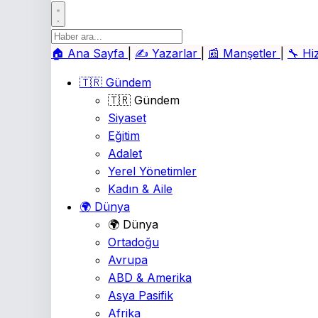
🏠
Ana Sayfa
|
✍️
Yazarlar
|
📰
Manşetler
|
🔧
Hi
🇹🇷 Gündem
🇹🇷 Gündem
Siyaset
Eğitim
Adalet
Yerel Yönetimler
Kadın & Aile
🌍 Dünya
🌍 Dünya
Ortadoğu
Avrupa
ABD & Amerika
Asya Pasifik
Afrika