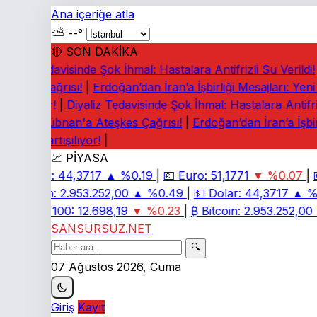
Ana içeriğe atla
⛅
--°
🔴 SON DAKİKA
yaliz Tedavisinde Şok İhmal: Hastalara Antifrizli Su Verildi!
|
eşkes Çağrısı!
|
Erdoğan’dan İran’a İşbirliği Mesajları: Yeni
rtışılıyor!
|
Diyaliz Tedavisinde Şok İhmal: Hastalara Antifrizl
rney: Lübnan'a Ateşkes Çağrısı!
|
Erdoğan’dan İran’a İşbirl
diaları Tartışılıyor!
|
💹 PİYASA
💵
Dolar:
44,3717
▲ %0.19
|
💶
Euro:
51,1771
▼ %0.07
|

₿
Bitcoin:
2.953.252,00
▲ %0.49
|
💵
Dolar:
44,3717
▲ %0
📈
BIST 100:
12.698,19
▼ %0.23
|
₿
Bitcoin:
2.953.252,00
SANSURSUZ.NET
🔍
07 Ağustos 2026, Cuma
Giriş
Kayıt