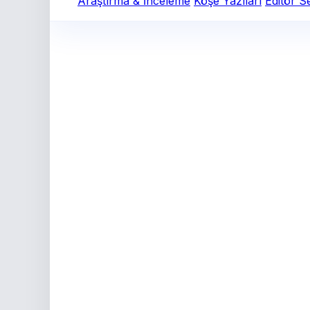
Araştırma & İnceleme
Köşe Yazıları
Editör S