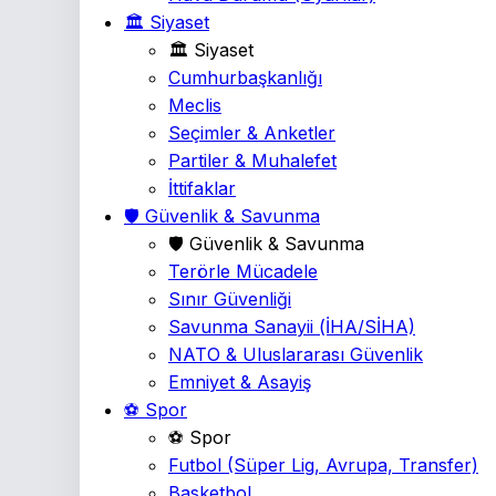
🏛️ Siyaset
🏛️ Siyaset
Cumhurbaşkanlığı
Meclis
Seçimler & Anketler
Partiler & Muhalefet
İttifaklar
🛡️ Güvenlik & Savunma
🛡️ Güvenlik & Savunma
Terörle Mücadele
Sınır Güvenliği
Savunma Sanayii
(İHA/SİHA)
NATO & Uluslararası Güvenlik
Emniyet & Asayiş
⚽ Spor
⚽ Spor
Futbol
(Süper Lig, Avrupa, Transfer)
Basketbol