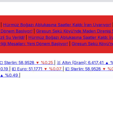
Hürmüz Boğazı Ablukasına Saatler Kaldı: İran Uyarıyor!
|
 Dönem Başlıyor!
|
Giresun Sekü Köyü’nde Maden Direnişi 5.
i Su Verildi!
|
Hürmüz Boğazı Ablukasına Saatler Kaldı: İra
iği Mesajları: Yeni Dönem Başlıyor!
|
Giresun Sekü Köyü’nde

Sterlin:
58,9528
▼ %0.25
|
🥇
Altın (Gram):
6.417,41
▲ %2
.19
|
💶
Euro:
51,1771
▼ %0.07
|
💷
Sterlin:
58,9528
▼ %0.
▲ %0.49
|