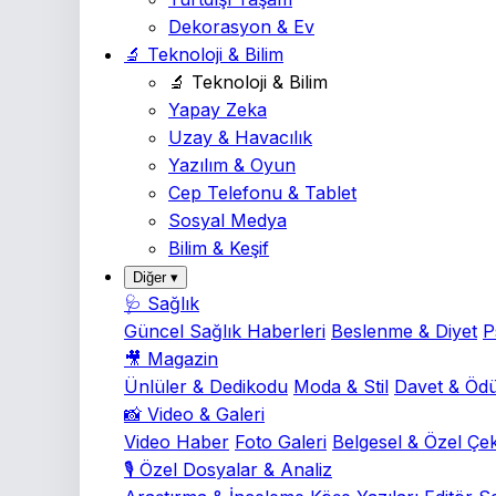
Dekorasyon & Ev
🔬 Teknoloji & Bilim
🔬 Teknoloji & Bilim
Yapay Zeka
Uzay & Havacılık
Yazılım & Oyun
Cep Telefonu & Tablet
Sosyal Medya
Bilim & Keşif
Diğer ▾
🩺 Sağlık
Güncel Sağlık Haberleri
Beslenme & Diyet
P
🎥 Magazin
Ünlüler & Dedikodu
Moda & Stil
Davet & Ödü
📸 Video & Galeri
Video Haber
Foto Galeri
Belgesel & Özel Çe
🎙️ Özel Dosyalar & Analiz