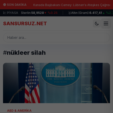
Ana içeriğe atla
|
🔴 SON DAKİKA
Uyarıyor!
Kanada Başbakanı Carney: Lübnan'a Ateşkes Çağrısı!
.07
💹 PİYASA
|
💷
Sterlin:
58,9528
▼ %0.25
|
🥇
Altın (Gram):
6.417,41
▲ %2.7
SANSURSUZ.NET
#
nükleer silah
ABD & AMERIKA