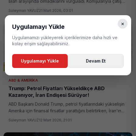
silah arayışında olmadıklarını vurguladı. Komşularıyla çatışma
yerine diyalog yolunu tercih ettiklerini açıkladı.
Süleyman YAVUZ
21 Mart 2026, 03:01
×
Uygulamayı Yükle
Uygulamamızı yükleyerek içeriklerimize daha hızlı ve
kolay erişim sağlayabilirsiniz.
Uygulamayı Yükle
Devam Et
ABD & AMERIKA
Trump: Petrol Fiyatları Yükseldikçe ABD
Kazanıyor, İran Endişesi Sürüyor!
ABD Başkanı Donald Trump, petrol fiyatlarındaki yükselişin
Amerika için finansal fırsatlar yarattığını belirtirken, İran'ın
nükleer silah edinme riskinin öncelikli tehdit olduğuna vurgu
Süleyman YAVUZ
12 Mart 2026, 21:01
yaptı. Bölgesel ve küresel dengeler üzerindeki etkileriyle
dikkat çeken bu gelişmeler, enerji piyasaları ve güvenlik