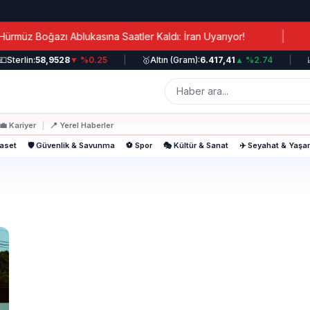
|
müz Boğazı Ablukasına Saatler Kaldı: İran Uyarıyor!

Sterlin:
58,9528
▼ %0.25
|
🥇
Altın (Gram):
6.417,41
▲ %2.74
|
📈
💼
Kariyer
|
📍
Yerel Haberler
yaset
🛡️ Güvenlik & Savunma
⚽ Spor
🎭 Kültür & Sanat
✈️ Seyahat & Yaş