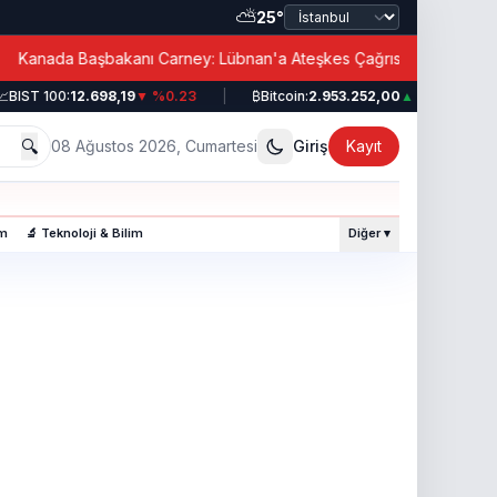
⛅
25°
|
Kanada Başbakanı Carney: Lübnan'a Ateşkes Çağrısı!
BIST 100:
12.698,19
▼ %0.23
|
₿
Bitcoin:
2.953.252,00
▲ %0.49
|
🔍
08 Ağustos 2026, Cumartesi
Giriş
Kayıt
am
🔬 Teknoloji & Bilim
Diğer ▾