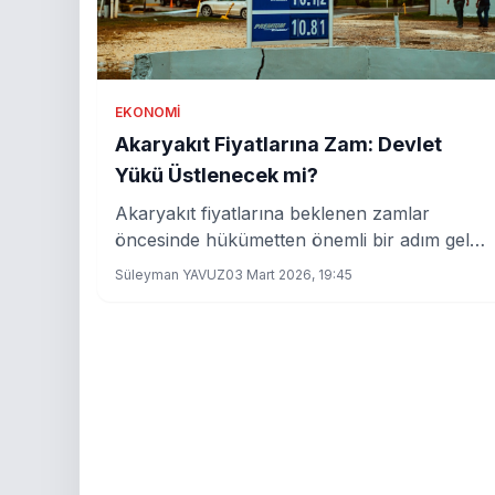
EKONOMI
Akaryakıt Fiyatlarına Zam: Devlet
Yükü Üstlenecek mi?
Akaryakıt fiyatlarına beklenen zamlar
öncesinde hükümetten önemli bir adım geldi.
Eşel mobil sistemi devreye alınıyor,
Süleyman YAVUZ
03 Mart 2026, 19:45
vatandaşları ne bekliyor?