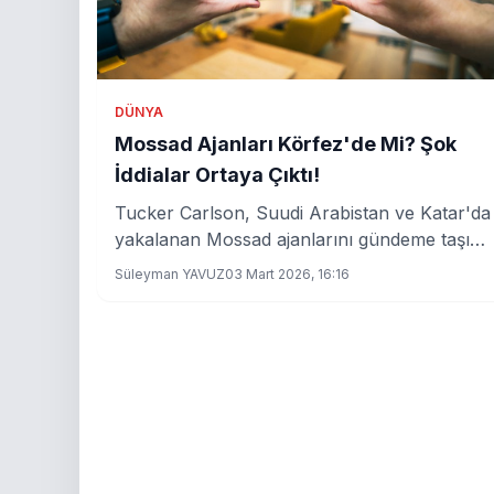
DÜNYA
Mossad Ajanları Körfez'de Mi? Şok
İddialar Ortaya Çıktı!
Tucker Carlson, Suudi Arabistan ve Katar'da
yakalanan Mossad ajanlarını gündeme taşıdı.
Bu durum, bölgedeki gizli operasyonların
Süleyman YAVUZ
03 Mart 2026, 16:16
yeni boyutlarını ortaya koyuyor.