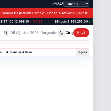
⛅
24°
|
ada Başbakanı Carney: Lübnan'a Ateşkes Çağrısı!
E
IST 100:
12.698,19
▼ %0.23
|
₿
Bitcoin:
2.953.252,00
▲ %0.49
|
🔍
06 Ağustos 2026, Perşembe
Giriş
Kayıt
am
🔬 Teknoloji & Bilim
Diğer ▾