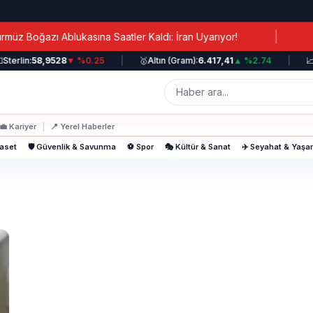
|
 Boğazı Ablukasına Saatler Kaldı: İran Uyarıyor!
Kan
terlin:
58,9528
▼ %0.25
|
🥇
Altın (Gram):
6.417,41
▲ %2.74
|
📈
B
💼
Kariyer
|
📍
Yerel Haberler
yaset
🛡️ Güvenlik & Savunma
⚽ Spor
🎭 Kültür & Sanat
✈️ Seyahat & Yaş