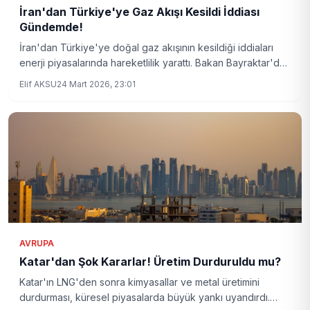
İran'dan Türkiye'ye Gaz Akışı Kesildi İddiası
Gündemde!
İran'dan Türkiye'ye doğal gaz akışının kesildiği iddiaları
enerji piyasalarında hareketlilik yarattı. Bakan Bayraktar'dan
konuyla ilgili kritik açıklamalar geldi. Bölgesel enerji
Elif AKSU
24 Mart 2026, 23:01
güvenliği ve alternatif kaynaklar gündeme oturdu.
AVRUPA
Katar'dan Şok Kararlar! Üretim Durduruldu mu?
Katar'ın LNG'den sonra kimyasallar ve metal üretimini
durdurması, küresel piyasalarda büyük yankı uyandırdı.