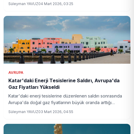
Avrupa'daki enerji krizinin yeni boyutları neler?
Süleyman YAVUZ
04 Mart 2026, 03:25
AVRUPA
Katar'daki Enerji Tesislerine Saldırı, Avrupa'da
Gaz Fiyatları Yükseldi
Katar'daki enerji tesislerine düzenlenen saldırı sonrasında
Avrupa'da doğal gaz fiyatlarının büyük oranda arttığı
bildiriliyor. QatarEnergy, LNG üretimini durdurma kararı aldı.
Süleyman YAVUZ
03 Mart 2026, 04:55