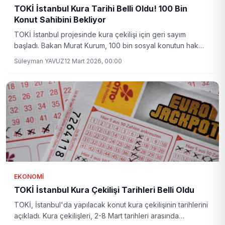
TOKİ İstanbul Kura Tarihi Belli Oldu! 100 Bin
Konut Sahibini Bekliyor
TOKİ İstanbul projesinde kura çekilişi için geri sayım
başladı. Bakan Murat Kurum, 100 bin sosyal konutun hak
sahiplerinin bayram sonrası belirleneceğini duyurdu. Bu
Süleyman YAVUZ
12 Mart 2026, 00:00
gelişme şehre yeni bir umut ışığı oldu.
EKONOMI
TOKİ İstanbul Kura Çekilişi Tarihleri Belli Oldu
TOKİ, İstanbul'da yapılacak konut kura çekilişinin tarihlerini
açıkladı. Kura çekilişleri, 2-8 Mart tarihleri arasında