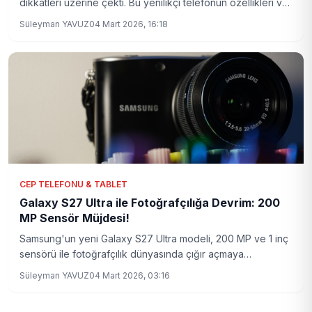
dikkatleri üzerine çekti. Bu yenilikçi telefonun özellikleri ve
fiyatı merak ediliyor.
Süleyman YAVUZ
04 Mart 2026, 16:18
CEP TELEFONU & TABLET
Galaxy S27 Ultra ile Fotoğrafçılığa Devrim: 200
MP Sensör Müjdesi!
Samsung'un yeni Galaxy S27 Ultra modeli, 200 MP ve 1 inç
sensörü ile fotoğrafçılık dünyasında çığır açmaya
hazırlanıyor. Detaylar haberimizde!
Süleyman YAVUZ
04 Mart 2026, 03:16