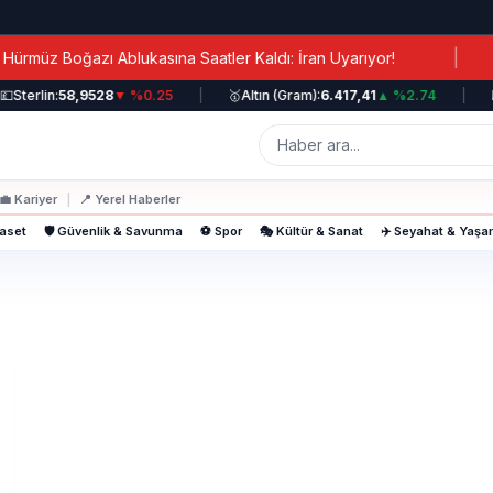
|
müz Boğazı Ablukasına Saatler Kaldı: İran Uyarıyor!

Sterlin:
58,9528
▼ %0.25
|
🥇
Altın (Gram):
6.417,41
▲ %2.74
|
📈
💼
Kariyer
|
📍
Yerel Haberler
yaset
🛡️ Güvenlik & Savunma
⚽ Spor
🎭 Kültür & Sanat
✈️ Seyahat & Yaş