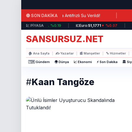
Ana içeriğe atla
|
🔴 SON DAKİKA
visinde Şok İhmal: Hastalara Antifrizli Su Verildi!
Hür
💵
Dolar:
💹 PİYASA
44,3717
▲ %0.19
|
💶
Euro:
51,1771
▼ %0.07
|

SANSURSUZ.NET
🏠
Ana Sayfa
|
✍️
Yazarlar
|
📰
Manşetler
|
🔧
Hizmetler
|
🇹🇷 Gündem
🌍 Dünya
📈 Ekonomi
⚡ Son Dakika
🏛️ Si
#
Kaan Tangöze