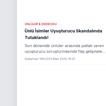
ÜNLÜLER & DEDIKODU
Ünlü İsimler Uyuşturucu Skandalında
Tutuklandı!
Son dönemde ünlüler arasında patlak veren
uyuşturucu soruşturmasında flaş gelişmeler
yaşandı. Beş ünlü isim tutuklanırken, Kaan
Süleyman YAVUZ
03 Mart 2026, 19:41
Tangöze'nin test sonuçları dikkat çekti.