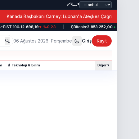
⛅
--°
|
Kanada Başbakanı Carney: Lübnan'a Ateşkes Çağrısı!
BIST 100:
12.698,19
▼ %0.23
|
₿
Bitcoin:
2.953.252,00
▲ %0.49
|
🔍
06 Ağustos 2026, Perşembe
Giriş
Kayıt
am
🔬 Teknoloji & Bilim
Diğer ▾