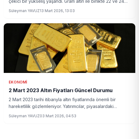
çekici bir yükseliş yaşandı. Gram altın ile birlikte 22 ve 24
ayar bilezik fiyatlarında meydana gelen değişiklikler,
Süleyman YAVUZ
13 Mart 2026, 13:03
piyasalarda yeni hareketlenmelere işaret ediyor.
EKONOMI
2 Mart 2023 Altın Fiyatları Güncel Durumu
2 Mart 2023 tarihi itibarıyla altın fiyatlarında önemli bir
hareketlilik gözlemleniyor. Yatırımcılar, piyasalardaki
dalgalanmalara dikkat ediyor.
Süleyman YAVUZ
03 Mart 2026, 04:53