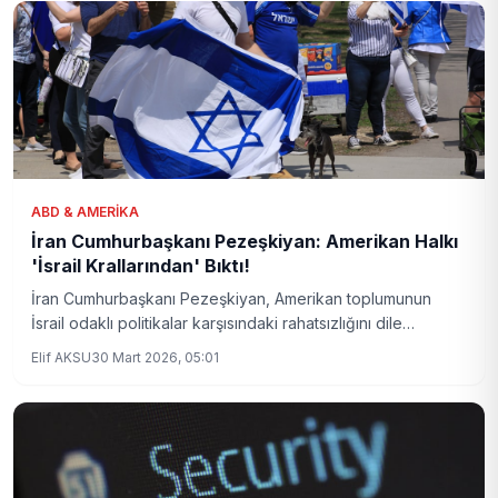
ABD & AMERIKA
İran Cumhurbaşkanı Pezeşkiyan: Amerikan Halkı
'İsrail Krallarından' Bıktı!
İran Cumhurbaşkanı Pezeşkiyan, Amerikan toplumunun
İsrail odaklı politikalar karşısındaki rahatsızlığını dile
getirirken, yapay zeka uzmanlarının gerçek halk tepkisini
Elif AKSU
30 Mart 2026, 05:01
aktarması gerektiğini vurguladı. Kritik açıklamalar, ABD-İsrail
ilişkileri ve halk hareketlerine yeni bir bakış açısı sunuyor.