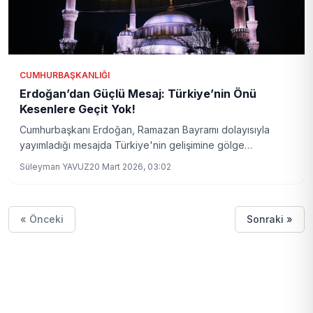
CUMHURBAŞKANLIĞI
Erdoğan’dan Güçlü Mesaj: Türkiye’nin Önü
Kesenlere Geçit Yok!
Cumhurbaşkanı Erdoğan, Ramazan Bayramı dolayısıyla
yayımladığı mesajda Türkiye'nin gelişimine gölge
düşürülmesine izin vermeyeceklerini vurguladı. Ekonomi,
Süleyman YAVUZ
20 Mart 2026, 03:02
dış politika ve toplumsal birlik konularında önemli
değerlendirmelerde bulundu.
« Önceki
Sonraki »