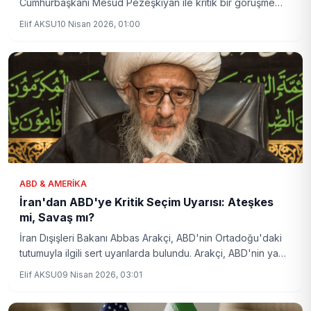
Cumhurbaşkanı Mesud Pezeşkiyan ile kritik bir görüşme
gerçekleştirdi. Görüşmede iki ülke arasındaki işbirliği ve
Elif AKSU
10 Nisan 2026, 01:00
bölgesel meseleler ele alındı. Erdoğan, dost ülkelerle iş
birliğine devam edeceklerini vurguladı.
ABD & AMERIKA
İran'dan ABD'ye Kritik Seçim Uyarısı: Ateşkes
mi, Savaş mı?
İran Dışişleri Bakanı Abbas Arakçi, ABD'nin Ortadoğu'daki
tutumuyla ilgili sert uyarılarda bulundu. Arakçi, ABD'nin ya
ateşkesi tercih etmesi ya da İsrail aracılığıyla savaşın
Elif AKSU
09 Nisan 2026, 03:01
sürmesini kabul etmesi gerektiğini belirtti.