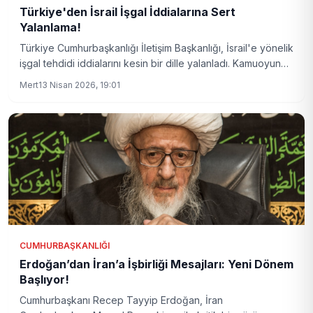
Türkiye'den İsrail İşgal İddialarına Sert
Yalanlama!
Türkiye Cumhurbaşkanlığı İletişim Başkanlığı, İsrail'e yönelik
işgal tehdidi iddialarını kesin bir dille yalanladı. Kamuoyunda
gündem olan bu spekülasyonlar, resmi açıklamayla sona
Mert
13 Nisan 2026, 19:01
erdi.
CUMHURBAŞKANLIĞI
Erdoğan’dan İran’a İşbirliği Mesajları: Yeni Dönem
Başlıyor!
Cumhurbaşkanı Recep Tayyip Erdoğan, İran