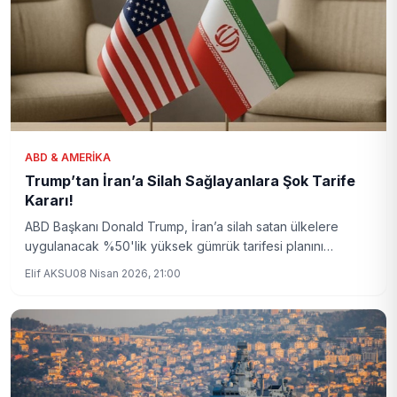
ABD & AMERIKA
Trump’tan İran’a Silah Sağlayanlara Şok Tarife
Kararı!
ABD Başkanı Donald Trump, İran’a silah satan ülkelere
uygulanacak %50'lik yüksek gümrük tarifesi planını
açıkladı. Bu karar, bölgesel ve küresel dengeleri nasıl
Elif AKSU
08 Nisan 2026, 21:00
etkileyecek?