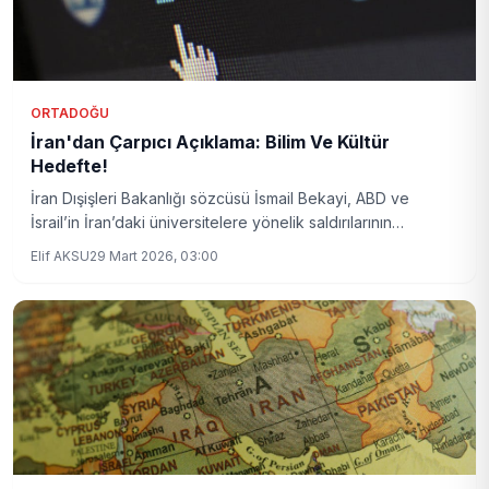
ORTADOĞU
İran'dan Çarpıcı Açıklama: Bilim Ve Kültür
Hedefte!
İran Dışişleri Bakanlığı sözcüsü İsmail Bekayi, ABD ve
İsrail’in İran’daki üniversitelere yönelik saldırılarının
arkasındaki asıl amacı açıkladı. Bu saldırıların, ülkenin bilim
Elif AKSU
29 Mart 2026, 03:00
ve kültürel altyapısını hedef aldığı belirtildi.