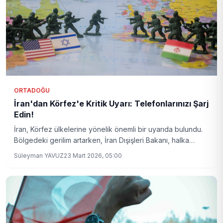
ORTADOĞU
İran'dan Körfez'e Kritik Uyarı: Telefonlarınızı Şarj
Edin!
İran, Körfez ülkelerine yönelik önemli bir uyarıda bulundu.
Bölgedeki gerilim artarken, İran Dışişleri Bakanı, halka
'telefonlarınızı şarj edin' mesajı vererek olası kriz
Süleyman YAVUZ
23 Mart 2026, 05:00
sinyallerini güçlendirdi. Bu gelişme, Ortadoğu’daki
dengeleri yeniden sorgulatıyor.