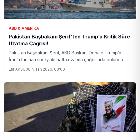
ABD & AMERIKA
Pakistan Başbakanı Şerif’ten Trump’a Kritik Süre
Uzatma Çağrısı!
Pakistan Başbakanı Şerif, ABD Başkanı Donald Trump’a
İran’a tanınan süreyi iki hafta uzatma çağrısında bulundu.
Şerif, iyi niyet göstergesi olarak İran’dan Hürmüz Boğazı’nın
Elif AKSU
08 Nisan 2026, 03:00
açılmasını istedi.