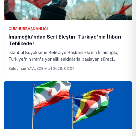
CUMHURBAŞKANLIĞI
İmamoğlu’ndan Sert Eleştiri: Türkiye'nin İtibarı
Tehlikede!
İstanbul Büyükşehir Belediye Başkanı Ekrem İmamoğlu,
Türkiye'nin İran'a yönelik saldırılarla başlayan süreci
eleştirerek, hukukun seçici uygulanmasının ülke itibarını
Süleyman YAVUZ
23 Mart 2026, 03:01
zedelediğini söyledi. İmamoğlu'nun açıklamaları, politik
arenada geniş yankı uyandırdı.