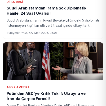
DIPLOMASI
Suudi Arabistan'dan İran'a Şok Diplomatik
Hamle: 24 Saat Uyarısı!
Suudi Arabistan, İran'ın Riyad Büyükelçiliğindeki 5 diplomatı
'istenmeyen kişi' ilan etti ve 24 saat içinde ülkeyi terk
etmelerini talep etti. Bu sert adım, bölgesel diplomasi ve
Süleyman YAVUZ
22 Mart 2026, 05:01
güvenlik dengelerinde yeni bir gerilime işaret ediyor.
ABD & AMERIKA
Putin’den ABD’ye Kritik Teklif: Ukrayna ve
İran'da Çarpıcı Formül!
Rusya Devlet Başkanı Vladimir Putin, ABD’ye Ukrayna’ya