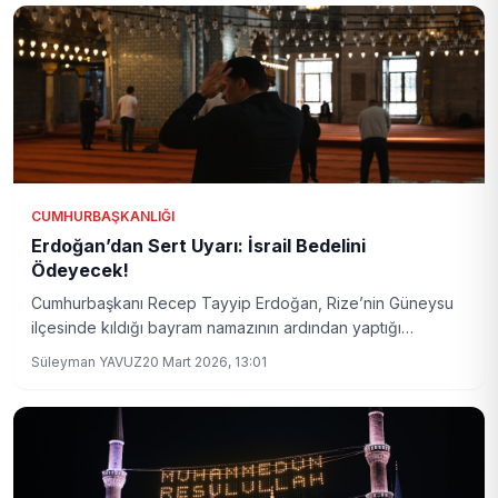
CUMHURBAŞKANLIĞI
Erdoğan’dan Sert Uyarı: İsrail Bedelini
Ödeyecek!
Cumhurbaşkanı Recep Tayyip Erdoğan, Rize’nin Güneysu
ilçesinde kıldığı bayram namazının ardından yaptığı
açıklamada Ortadoğu’daki gerilime dikkat çekti ve İsrail’e
Süleyman YAVUZ
20 Mart 2026, 13:01
karşı sert ifadeler kullandı. Erdoğan, İsrail’in eylemlerinin
ağır bedelleri olacağını vurguladı.