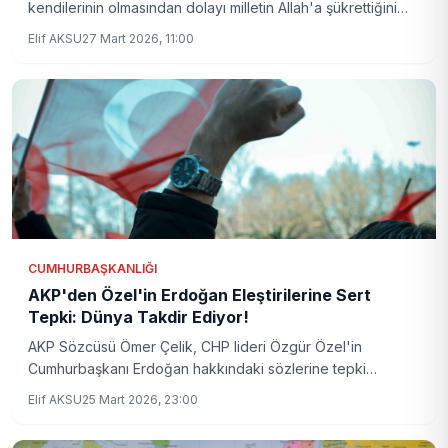
kendilerinin olmasından dolayı milletin Allah'a şükrettiğini
söyledi. Terör, dış tehditler ve siyasi duruş konusunda
Elif AKSU
27 Mart 2026, 11:00
kararlılık vurgulandı.
CUMHURBAŞKANLIĞI
AKP'den Özel'in Erdoğan Eleştirilerine Sert
Tepki: Dünya Takdir Ediyor!
AKP Sözcüsü Ömer Çelik, CHP lideri Özgür Özel'in
Cumhurbaşkanı Erdoğan hakkındaki sözlerine tepki
gösterdi. Çelik, Erdoğan'ın kapsayıcı dış politikasının tüm
Elif AKSU
25 Mart 2026, 23:00
dünyada takdirle izlendiğini belirtti.