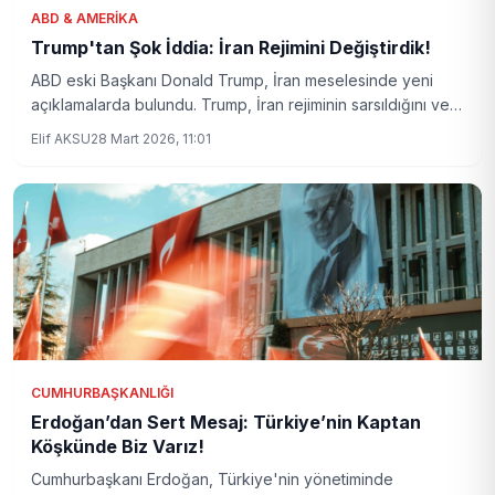
ABD & AMERIKA
Trump'tan Şok İddia: İran Rejimini Değiştirdik!
ABD eski Başkanı Donald Trump, İran meselesinde yeni
açıklamalarda bulundu. Trump, İran rejiminin sarsıldığını ve
NATO ülkelerinin desteğini görmediklerini belirterek dikkat
Elif AKSU
28 Mart 2026, 11:01
çekici ifadeler kullandı.
CUMHURBAŞKANLIĞI
Erdoğan’dan Sert Mesaj: Türkiye’nin Kaptan
Köşkünde Biz Varız!
Cumhurbaşkanı Erdoğan, Türkiye'nin yönetiminde