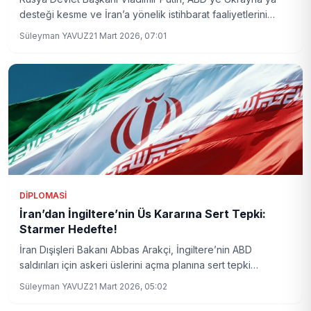
desteği kesme ve İran’a yönelik istihbarat faaliyetlerini
durdurma önerisinde bulundu. Bu adım, iki taraf arasında
Süleyman YAVUZ
21 Mart 2026, 07:01
uluslararası arenada yeni bir diplomatik sürecin izlerini
taşıyor.
DIPLOMASI
İran’dan İngiltere’nin Üs Kararına Sert Tepki:
Starmer Hedefte!
İran Dışişleri Bakanı Abbas Arakçi, İngiltere’nin ABD
saldırıları için askeri üslerini açma planına sert tepki
gösterdi. Arakçi, Başbakan Keir Starmer’ı İngilizlerin
Süleyman YAVUZ
21 Mart 2026, 05:02
güvenliğini tehlikeye atmakla suçladı ve İran’ın kendini
savunma hakkını vurguladı.