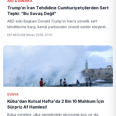
ABD & AMERIKA
Trump’ın İran Tehdidine Cumhuriyetçilerden Sert
Tepki: “Bu Savaş Değil”
ABD eski Başkanı Donald Trump’ın İran’a yönelik sert
tehditlerine karşı, kendi partisinden önemli isimler eleştirel
açıklamalar yapıyor. Cumhuriyetçi senatör ve medya
Elif AKSU
08 Nisan 2026, 01:01
figürleri, bu dilin tehlikeli olduğunu vurguluyor.
DÜNYA
Küba'dan Kutsal Hafta'da 2 Bin 10 Mahkum İçin
Sürpriz Af Hamlesi!
Küba yönetimi, ülke genelindeki ekonomik kriz ve dış