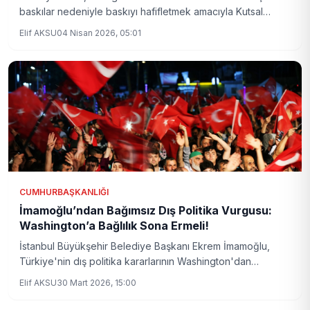
baskılar nedeniyle baskıyı hafifletmek amacıyla Kutsal
Hafta'da 2 bin 10 mahkumu serbest bırakıyor. Tahliye kararı
Elif AKSU
04 Nisan 2026, 05:01
hem toplumsal gerilimi azaltmayı hem de uluslararası
müzakerelerde esneklik sağlamayı hedefliyor.
CUMHURBAŞKANLIĞI
İmamoğlu’ndan Bağımsız Dış Politika Vurgusu:
Washington’a Bağlılık Sona Ermeli!
İstanbul Büyükşehir Belediye Başkanı Ekrem İmamoğlu,
Türkiye'nin dış politika kararlarının Washington'dan
gelecek övgü ya da yönlendirmelere göre şekillenmemesi
Elif AKSU
30 Mart 2026, 15:00
gerektiğini belirtti. İmamoğlu, tam bağımsız dış politika için
halkın çıkarlarının esas alınması gerektiğini savunuyor.