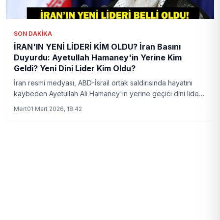
SON DAKIKA
İRAN'IN YENİ LİDERİ KİM OLDU? İran Basını
Duyurdu: Ayetullah Hamaney'in Yerine Kim
Geldi? Yeni Dini Lider Kim Oldu?
İran resmi medyası, ABD-İsrail ortak saldırısında hayatını
kaybeden Ayetullah Ali Hamaney'in yerine geçici dini lider
olarak Ayetullah Ali Rıza Arafi'nin atandığını duyurdu.
Mert
01 Mart 2026, 18:42
Muhafazakar kimliğiyle tanınan Arafi, anayasa gereği
oluşturulan üç kişilik geçici liderlik konseyinde yer alacak.