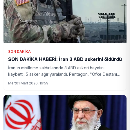
SON DAKIKA
SON DAKİKA HABERİ: İran 3 ABD askerini öldürdü
İran'ın misilleme saldırılarında 3 ABD askeri hayatını
kaybetti, 5 asker ağır yaralandı. Pentagon, "Öfke Destanı"
(Operation Epic Fury) operasyonunda ilk kez Amerikan
Mert
01 Mart 2026, 19:59
zayiatı verildiğini duyurdu. İran Devrim Muhafızları, Hürmüz
Boğazı"nda USS Abraham Lincoln uçak gemisini vurduğunu
iddia ederken, ABD bu iddiayı yalanladı.