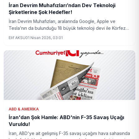
İran Devrim Muhafızları’ndan Dev Teknoloji
Şirketlerine Şok Hedefler!
İran Devrim Muhafızları, aralarında Google, Apple ve
Tesla’nın da bulunduğu 18 büyük teknoloji devi ile Körfez
ülkelerini hedef alan stratejik bir plan açıkladı. Bölgesel ve
Elif AKSU
01 Nisan 2026, 03:01
küresel teknoloji alanında yeni bir gerilim sinyali veriliyor.
ABD & AMERIKA
İran'dan Şok Hamle: ABD'nin F-35 Savaş Uçağı
Vuruldu!
İran, ABD'ye ait gelişmiş F-35 savaş uçağını hava sahasında