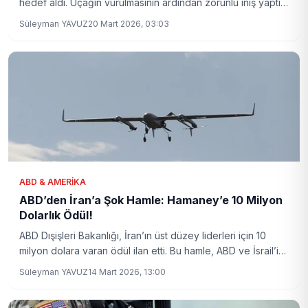
hedef aldı. Uçağın vurulmasının ardından zorunlu iniş yaptığı
bildirildi. Olay, bölgesel güvenlik dinamiklerini sarsacak
Süleyman YAVUZ
20 Mart 2026, 03:03
nitelikte.
ABD & AMERIKA
ABD’den İran’a Şok Hamle: Hamaney’e 10 Milyon
Dolarlık Ödül!
ABD Dışişleri Bakanlığı, İran’ın üst düzey liderleri için 10
milyon dolara varan ödül ilan etti. Bu hamle, ABD ve İsrail’in
İran’a yönelik stratejisinde yeni bir dönemi başlatıyor.
Süleyman YAVUZ
14 Mart 2026, 13:00