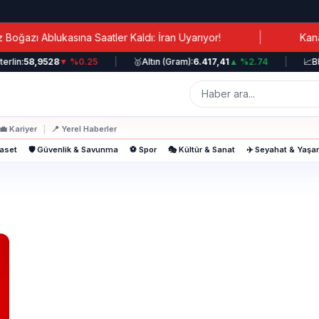
|
zı Ablukasına Saatler Kaldı: İran Uyarıyor!
Kanada B
rlin:
58,9528
▼ %0.25
|
🥇
Altın (Gram):
6.417,41
▲ %2.74
|
📈
BIS
💼
Kariyer
|
📍
Yerel Haberler
yaset
🛡️ Güvenlik & Savunma
⚽ Spor
🎭 Kültür & Sanat
✈️ Seyahat & Yaş