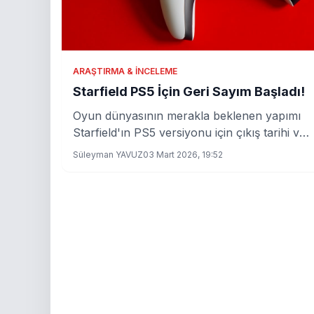
ARAŞTIRMA & İNCELEME
Starfield PS5 İçin Geri Sayım Başladı!
Oyun dünyasının merakla beklenen yapımı
Starfield'ın PS5 versiyonu için çıkış tarihi ve
fiyatları nihayet açıklandı. Peki, bu yeni oyun
Süleyman YAVUZ
03 Mart 2026, 19:52
ne sunacak?