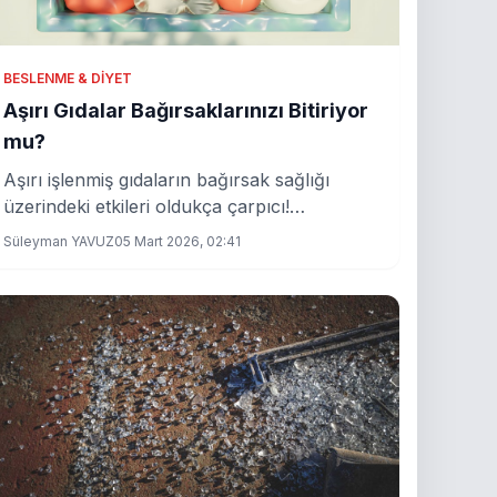
BESLENME & DIYET
Aşırı Gıdalar Bağırsaklarınızı Bitiriyor
mu?
Aşırı işlenmiş gıdaların bağırsak sağlığı
üzerindeki etkileri oldukça çarpıcı!
Bağırsaklarınız için tehlike sinyalleri veriyor
Süleyman YAVUZ
05 Mart 2026, 02:41
olabilirler.