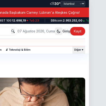
⛅
30°
|
bakanı Carney: Lübnan'a Ateşkes Çağrısı!
Erdoğan’d
 100:
12.698,19
▼ %0.23
|
₿
Bitcoin:
2.953.252,00
▲ %0.49
|
💵
D
🔍
07 Ağustos 2026, Cuma
Giriş
Kayıt
am
🔬 Teknoloji & Bilim
Diğer ▾