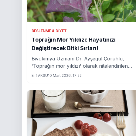
BESLENME & DIYET
Toprağın Mor Yıldızı: Hayatınızı
Değiştirecek Bitki Sırları!
Biyokimya Uzmanı Dr. Ayşegül Çoruhlu,
'Toprağın mor yıldızı' olarak nitelendirilen
bitkinin hem kadınlar hem erkekler için
Elif AKSU
10 Mart 2026, 17:22
faydalarını anlattı. Bu benzersiz bitkinin
sağlığa olan etkileri ve bilimsel arka planı
bugün sizlerle.