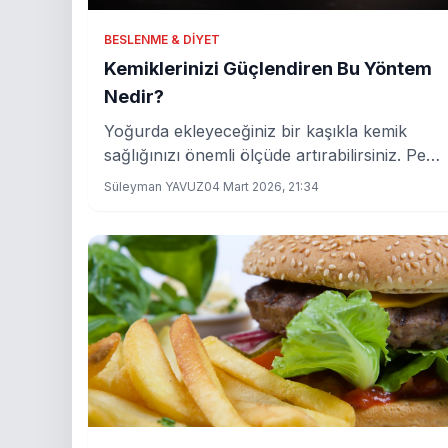
BESLENME & DIYET
Kemiklerinizi Güçlendiren Bu Yöntem
Nedir?
Yoğurda ekleyeceğiniz bir kaşıkla kemik
sağlığınızı önemli ölçüde artırabilirsiniz. Peki
bu mucizevi besin nedir?
Süleyman YAVUZ
04 Mart 2026, 21:34