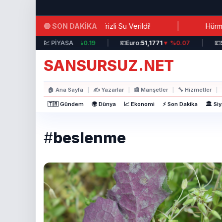
Ana içeriğe atla
|
🔴 SON DAKİKA
 İhmal: Hastalara Antifrizli Su Verildi!
Hürmüz Boğazı 
💵
Dolar:
44,3717
💹 PİYASA
▲ %0.19
|
💶
Euro:
51,1771
▼ %0.07
|
💷
Sterl
SANSURSUZ.NET
🏠
Ana Sayfa
|
✍️
Yazarlar
|
📰
Manşetler
|
🔧
Hizmetler
|
🇹🇷 Gündem
🌍 Dünya
📈 Ekonomi
⚡ Son Dakika
🏛️ Si
#
beslenme