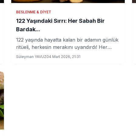
BESLENME & DIYET
122 Yaşındaki Sırrı: Her Sabah Bir
Bardak...
122 yaşında hayatta kalan bir adamın günlük
ritüeli, herkesin merakını uyandırdı! Her
sabah aç karnına içtiği şeyin sırları ortaya
Süleyman YAVUZ
04 Mart 2026, 21:31
çıktı.