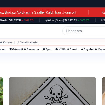
|
Ablukasına Saatler Kaldı: İran Uyarıyor!
Kanada Baş
in:
58,9528
▼ %0.25
|
🥇
Altın (Gram):
6.417,41
▲ %2.74
|
📈
BIST
💼
Kariyer
|
📍
Yerel Haberler
yaset
🛡️ Güvenlik & Savunma
⚽ Spor
🎭 Kültür & Sanat
✈️ Seyahat & Yaş