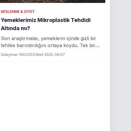
BESLENME & DIYET
Yemeklerimiz Mikroplastik Tehdidi
Altında mı?
Son araştırmalar, yemeklerin içinde gizli bir
tehlike barındırdığını ortaya koydu. Tek bir
porsiyonda 534 bin mikroplastik bulunması,
Süleyman YAVUZ
03 Mart 2026, 06:07
sağlığımızı tehdit ediyor!