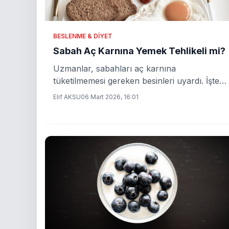
BESLENME & DIYET
Sabah Aç Karnına Yemek Tehlikeli mi?
Uzmanlar, sabahları aç karnına
tüketilmemesi gereken besinleri uyardı. İşte o
9 tehlikeli gıda!
Elif AKSU
06 Mart 2026, 16:01