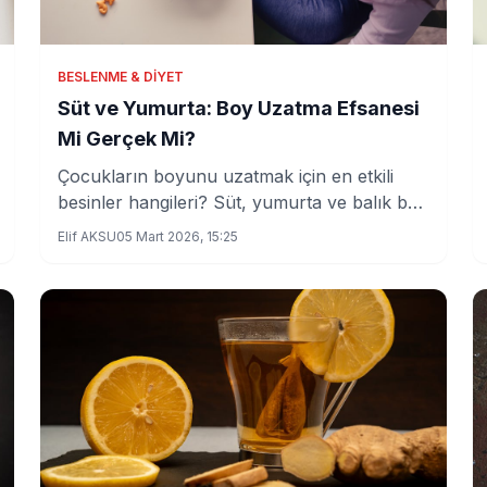
BESLENME & DIYET
Süt ve Yumurta: Boy Uzatma Efsanesi
Mi Gerçek Mi?
Çocukların boyunu uzatmak için en etkili
besinler hangileri? Süt, yumurta ve balık bu
konuda ne kadar etkili? İşte uzmanların
Elif AKSU
05 Mart 2026, 15:25
görüşleri!