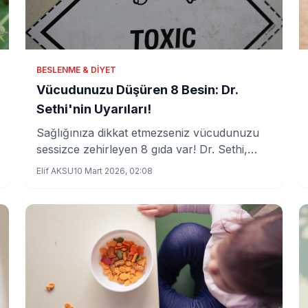
BESLENME & DIYET
Vücudunuzu Düşüren 8 Besin: Dr.
Sethi'nin Uyarıları!
Sağlığınıza dikkat etmezseniz vücudunuzu
sessizce zehirleyen 8 gıda var! Dr. Sethi,
çileğin ilk sırada yer aldığını belirtiyor. Peki,
Elif AKSU
10 Mart 2026, 02:08
diğerleri hangileri?