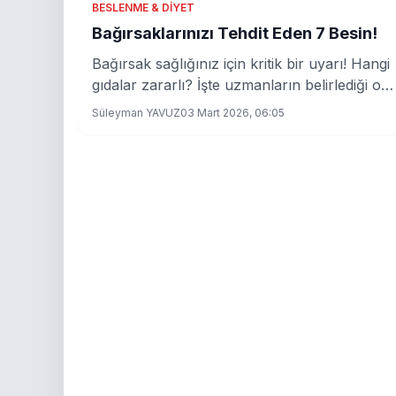
BESLENME & DIYET
Bağırsaklarınızı Tehdit Eden 7 Besin!
Bağırsak sağlığınız için kritik bir uyarı! Hangi
gıdalar zararlı? İşte uzmanların belirlediği o
tehlikeli listeler.
Süleyman YAVUZ
03 Mart 2026, 06:05