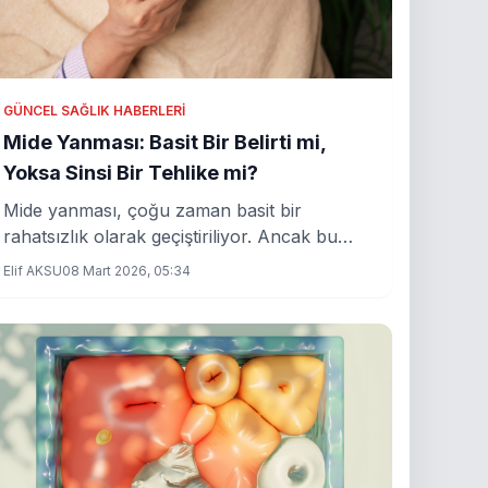
GÜNCEL SAĞLIK HABERLERI
Mide Yanması: Basit Bir Belirti mi,
Yoksa Sinsi Bir Tehlike mi?
Mide yanması, çoğu zaman basit bir
rahatsızlık olarak geçiştiriliyor. Ancak bu
belirtiler, hayati bir sorunun habercisi olabilir.
Elif AKSU
08 Mart 2026, 05:34
Peki, ne zaman ciddiye alınmalı?