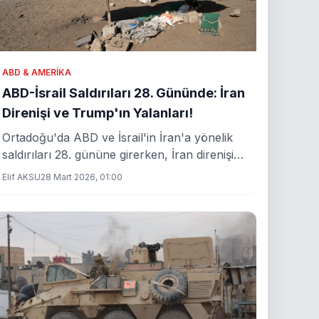
ABD & AMERIKA
ABD-İsrail Saldırıları 28. Gününde: İran
Direnişi ve Trump'ın Yalanları!
Ortadoğu'da ABD ve İsrail'in İran'a yönelik
saldırıları 28. gününe girerken, İran direnişini
sürdürüyor. Eski Başkan Trump ise
Elif AKSU
28 Mart 2026, 01:00
açıklamalarıyla bölgedeki gerilimi artırmaya
devam ediyor.