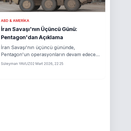
ABD & AMERIKA
İran Savaşı'nın Üçüncü Günü:
Pentagon'dan Açıklama
İran Savaşı'nın üçüncü gününde,
Pentagon'un operasyonların devam edeceği
yönündeki açıklamaları dikkat çekiyor. ABD
Süleyman YAVUZ
02 Mart 2026, 22:25
Savunma Bakanı, İran'ın askeri kapasitesini
hedef alacaklarını belirtti.