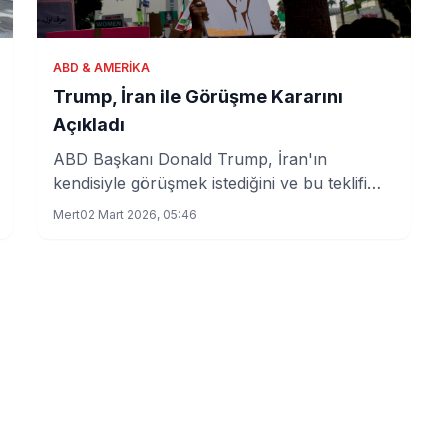
ABD & AMERIKA
Trump, İran ile Görüşme Kararını
Açıkladı
ABD Başkanı Donald Trump, İran'ın
kendisiyle görüşmek istediğini ve bu teklifi
kabul ettiğini duyurdu. Ayrıca, İran'a yönelik
Mert
02 Mart 2026, 05:46
olası askeri saldırıların süresi hakkında da
bilgi verdi.