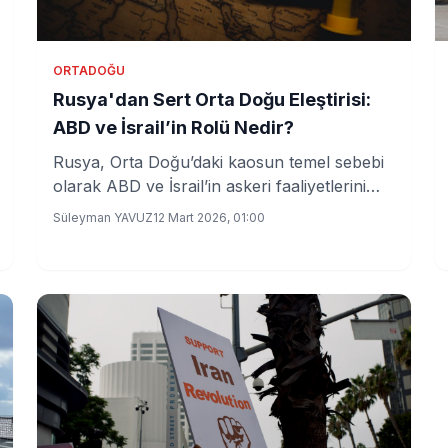
ORTADOĞU
Rusya'dan Sert Orta Doğu Eleştirisi:
ABD ve İsrail’in Rolü Nedir?
Rusya, Orta Doğu’daki kaosun temel sebebi
olarak ABD ve İsrail’in askeri faaliyetlerini
gösteriyor. Bölgedeki istikrarsızlık
Süleyman YAVUZ
12 Mart 2026, 01:00
derinleşiyor, uluslararası arenada tansiyon
yükseliyor.