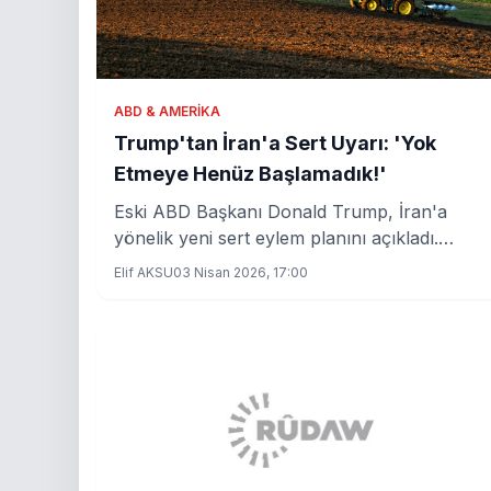
ABD & AMERIKA
Trump'tan İran'a Sert Uyarı: 'Yok
Etmeye Henüz Başlamadık!'
Eski ABD Başkanı Donald Trump, İran'a
yönelik yeni sert eylem planını açıkladı.
Trump, İran'daki hedeflerin köprüler ve
Elif AKSU
03 Nisan 2026, 17:00
elektrik santralleri olduğunu belirtti ve
sürecin henüz başlangıcında olduklarını
vurguladı.