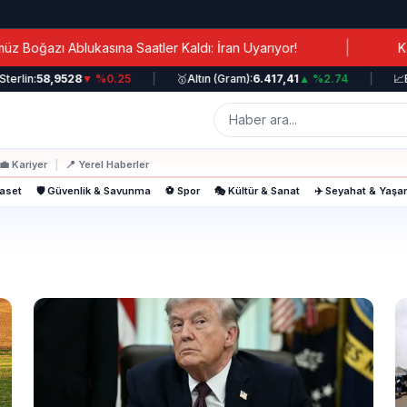
|
zı Ablukasına Saatler Kaldı: İran Uyarıyor!
Kanada B
lin:
58,9528
▼ %0.25
|
🥇
Altın (Gram):
6.417,41
▲ %2.74
|
📈
BIS
💼
Kariyer
|
📍
Yerel Haberler
yaset
🛡️ Güvenlik & Savunma
⚽ Spor
🎭 Kültür & Sanat
✈️ Seyahat & Yaş