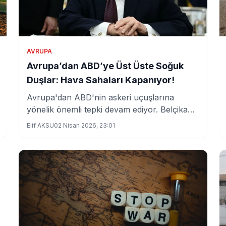
AVRUPA
Avrupa’dan ABD’ye Üst Üste Soğuk
Duşlar: Hava Sahaları Kapanıyor!
Avrupa'dan ABD'nin askeri uçuşlarına
yönelik önemli tepki devam ediyor. Belçika
hava sahasını açık tutarken, Avusturya
Elif AKSU
02 Nisan 2026, 23:01
önemli bir kararla ABD'nin askeri uçuşlarını
engelliyor. Bölgesel hava sahası kullanımı
gerginliği artırıyor.