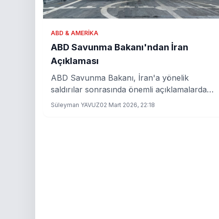
ABD & AMERIKA
ABD Savunma Bakanı'ndan İran
Açıklaması
ABD Savunma Bakanı, İran'a yönelik
saldırılar sonrasında önemli açıklamalarda
bulundu. Bakan, İran'ın askeri kapasitesinin
Süleyman YAVUZ
02 Mart 2026, 22:18
hedef alındığını belirtti.