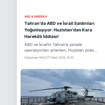
ABD & AMERIKA
Tahran’da ABD ve İsrail Saldırıları
Yoğunlaşıyor: Huzistan’dan Kara
Harekâtı İddiası!
ABD ve İsrail’in Tahran’a yönelik
operasyonları artarken, Huzistan polisi
bölgede bir kara harekâtının planlandığını
Süleyman YAVUZ
17 Mart 2026, 15:02
açıkladı. Bölge gerilimleri tırmanıyor, askeri
hareketlilik endişeleri büyütüyor.