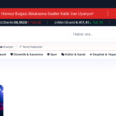
|
müz Boğazı Ablukasına Saatler Kaldı: İran Uyarıyor!

Sterlin:
58,9528
▼ %0.25
|
🥇
Altın (Gram):
6.417,41
▲ %2.74
|
📈
💼
Kariyer
|
📍
Yerel Haberler
yaset
🛡️ Güvenlik & Savunma
⚽ Spor
🎭 Kültür & Sanat
✈️ Seyahat & Yaş