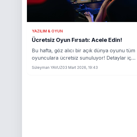
YAZILIM & OYUN
Ücretsiz Oyun Fırsatı: Acele Edin!
Bu hafta, göz alıcı bir açık dünya oyunu tüm
oyunculara ücretsiz sunuluyor! Detaylar için
okumaya devam edin.
Süleyman YAVUZ
03 Mart 2026, 19:43