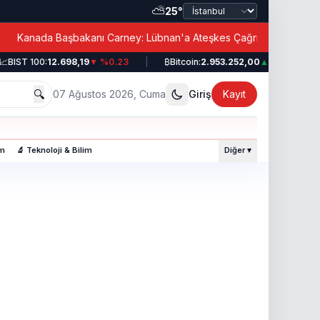
⛅
25°
|
Kanada Başbakanı Carney: Lübnan'a Ateşkes Çağrısı!
BIST 100:
12.698,19
▼ %0.23
|
₿
Bitcoin:
2.953.252,00
▲ %0.49
|
🔍
07 Ağustos 2026, Cuma
Giriş
Kayıt
am
🔬 Teknoloji & Bilim
Diğer ▾