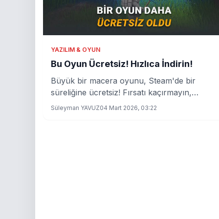
YAZILIM & OYUN
Bu Oyun Ücretsiz! Hızlıca İndirin!
Büyük bir macera oyunu, Steam'de bir
süreliğine ücretsiz! Fırsatı kaçırmayın,
detaylara göz atın.
Süleyman YAVUZ
04 Mart 2026, 03:22