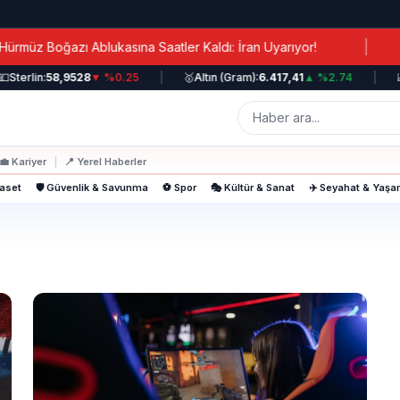
|
z Boğazı Ablukasına Saatler Kaldı: İran Uyarıyor!
Ka
Sterlin:
58,9528
▼ %0.25
|
🥇
Altın (Gram):
6.417,41
▲ %2.74
|
📈
💼
Kariyer
|
📍
Yerel Haberler
yaset
🛡️ Güvenlik & Savunma
⚽ Spor
🎭 Kültür & Sanat
✈️ Seyahat & Yaş