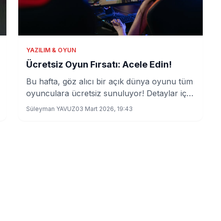
YAZILIM & OYUN
Ücretsiz Oyun Fırsatı: Acele Edin!
Bu hafta, göz alıcı bir açık dünya oyunu tüm
oyunculara ücretsiz sunuluyor! Detaylar için
okumaya devam edin.
Süleyman YAVUZ
03 Mart 2026, 19:43