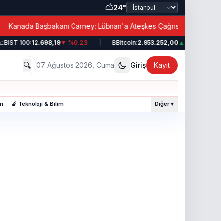
⛅
24°
|
nada Başbakanı Carney: Lübnan'a Ateşkes Çağrısı!
BIST 100:
12.698,19
▼ %0.23
|
₿
Bitcoin:
2.953.252,00
▲ %0.49
|
🔍
07 Ağustos 2026, Cuma
Giriş
Kayıt
am
🔬 Teknoloji & Bilim
Diğer ▾