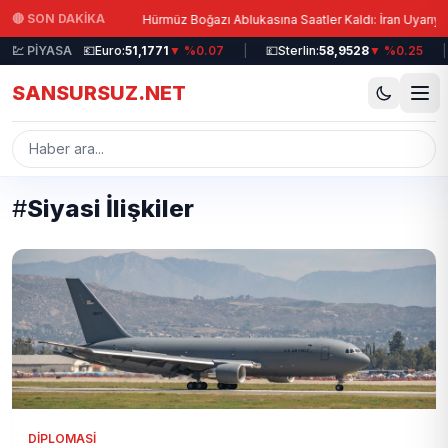
Ana içeriğe atla
|
🔴 SON DAKİKA
 Su Verildi!
Hürmüz Boğazı Ablukasına Saatler Kaldı: İran Uyarıyor!
%0.19
💹 PİYASA
|
💶
Euro:
51,1771
▼ %0.07
|
💷
Sterlin:
58,9528
▼ %0.25
|
SANSURSUZ.NET
#
Siyasi İlişkiler
DIPLOMASI