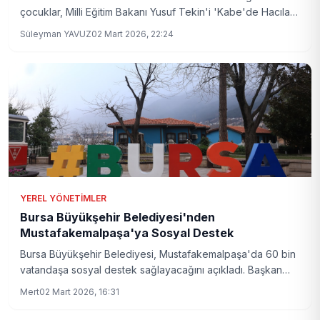
çocuklar, Milli Eğitim Bakanı Yusuf Tekin'i 'Kabe'de Hacılar'
ilahisiyle karşıladı. Bakan Tekin, etkinlikte önemli mesajlar
Süleyman YAVUZ
02 Mart 2026, 22:24
verdi.
YEREL YÖNETIMLER
Bursa Büyükşehir Belediyesi'nden
Mustafakemalpaşa'ya Sosyal Destek
Bursa Büyükşehir Belediyesi, Mustafakemalpaşa'da 60 bin
vatandaşa sosyal destek sağlayacağını açıkladı. Başkan
Bozbey, üreticilerin yalnız bırakılmayacağını vurguladı.
Mert
02 Mart 2026, 16:31