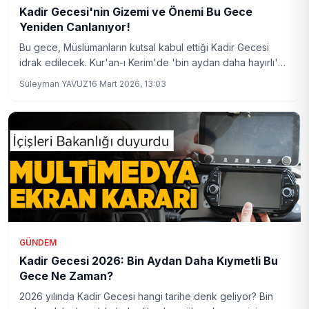
Kadir Gecesi'nin Gizemi ve Önemi Bu Gece
Yeniden Canlanıyor!
Bu gece, Müslümanların kutsal kabul ettiği Kadir Gecesi
idrak edilecek. Kur'an-ı Kerim'de 'bin aydan daha hayırlı'
olarak tanımlanan bu özel gece, ibadet ve dualarla derin
Süleyman YAVUZ
16 Mart 2026, 13:03
anlamlar taşıyor.
GÜNDEM
Kadir Gecesi 2026: Bin Aydan Daha Kıymetli Bu
Gece Ne Zaman?
2026 yılında Kadir Gecesi hangi tarihe denk geliyor? Bin