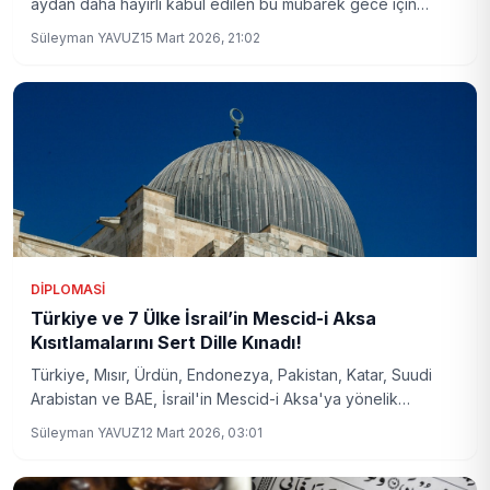
aydan daha hayırlı kabul edilen bu mübarek gece için
yapılacak ibadetler nelerdir? İşte Kadir Gecesi hakkında
Süleyman YAVUZ
15 Mart 2026, 21:02
tüm detaylar.
DIPLOMASI
Türkiye ve 7 Ülke İsrail’in Mescid-i Aksa
Kısıtlamalarını Sert Dille Kınadı!
Türkiye, Mısır, Ürdün, Endonezya, Pakistan, Katar, Suudi
Arabistan ve BAE, İsrail'in Mescid-i Aksa'ya yönelik
ramazan ayındaki kısıtlamalarını ortak bildiride eleştirdi.
Süleyman YAVUZ
12 Mart 2026, 03:01
Kudüs'teki kutsal mekanların statüsünün ihlal edildiği
vurgulandı.