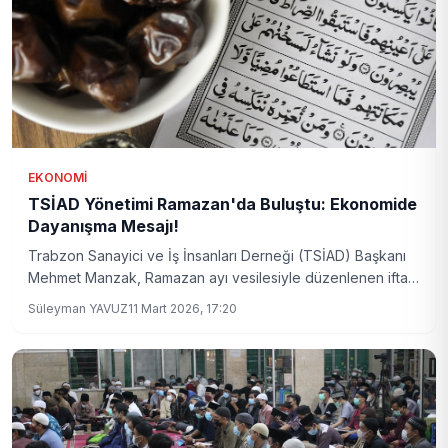
EKONOMI
TSİAD Yönetimi Ramazan'da Buluştu: Ekonomide
Dayanışma Mesajı!
Trabzon Sanayici ve İş İnsanları Derneği (TSİAD) Başkanı
Mehmet Manzak, Ramazan ayı vesilesiyle düzenlenen iftar
programında üyelerle bir araya geldi. Toplantıda Trabzon
Süleyman YAVUZ
11 Mart 2026, 17:20
ekonomisinin nabzı tutulurken, birlik ve dayanışmanın önemi
vurgulandı.