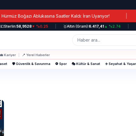
|
müz Boğazı Ablukasına Saatler Kaldı: İran Uyarıyor!

Sterlin:
58,9528
▼ %0.25
|
🥇
Altın (Gram):
6.417,41
▲ %2.74
|
📈
💼
Kariyer
|
📍
Yerel Haberler
yaset
🛡️ Güvenlik & Savunma
⚽ Spor
🎭 Kültür & Sanat
✈️ Seyahat & Yaş