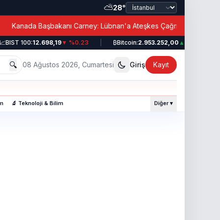
⛅
28°
|
Kanada Başbakanı Carney: Lübnan'a Ateşkes Çağrısı!
BIST 100:
12.698,19
▼ %0.23
|
₿
Bitcoin:
2.953.252,00
▲ %0.49
|
🔍
08 Ağustos 2026, Cumartesi
Giriş
Kayıt
am
🔬 Teknoloji & Bilim
Diğer ▾