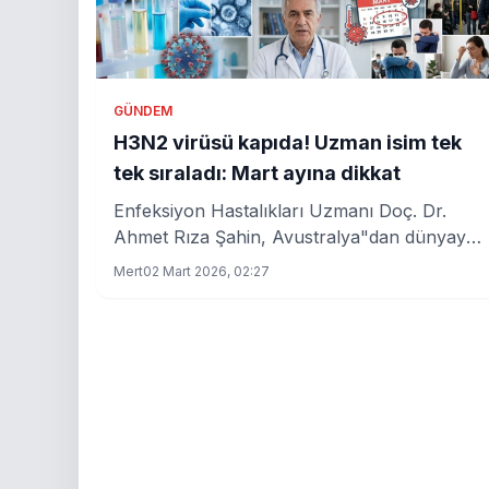
GÜNDEM
H3N2 virüsü kapıda! Uzman isim tek
tek sıraladı: Mart ayına dikkat
Enfeksiyon Hastalıkları Uzmanı Doç. Dr.
Ahmet Rıza Şahin, Avustralya"dan dünyaya
yayılan H3N2 virüsünün Türkiye"de de
Mert
02 Mart 2026, 02:27
görülmeye başladığını belirterek "2026 Mart
ayına dikkat" uyarısı yaptı. Koronavirüslerin
4 yılda bir salgın yaptığını hatırlatan uzman,
yeni virüsün daha bulaşıcı olduğunu ve
mutajen influenza ile birlikte salgın zamanına
girildiğini söyledi. Yüksek ateş, kuru öksürük,
bulantı en sık görülen belirtiler