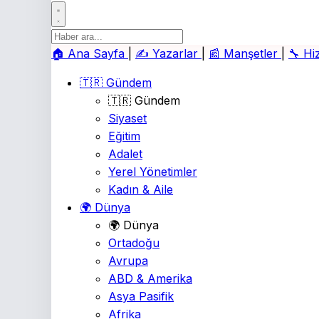
🏠
Ana Sayfa
|
✍️
Yazarlar
|
📰
Manşetler
|
🔧
Hi
🇹🇷 Gündem
🇹🇷 Gündem
Siyaset
Eğitim
Adalet
Yerel Yönetimler
Kadın & Aile
🌍 Dünya
🌍 Dünya
Ortadoğu
Avrupa
ABD & Amerika
Asya Pasifik
Afrika