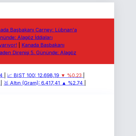
da Başbakanı Carney: Lübnan'a
nde: Alagöz İddiaları
rıyor!
|
Kanada Başbakanı
en Direnişi 5. Gününde: Alagöz
|
📈
BIST 100:
12.698,19
▼ %0.23
|
🥇
Altın (Gram):
6.417,41
▲ %2.74
|