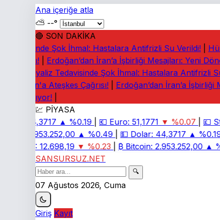
Ana içeriğe atla
⛅
--°
🔴 SON DAKİKA
 Tedavisinde Şok İhmal: Hastalara Antifrizli Su Verildi!
|
Hürm
 Çağrısı!
|
Erdoğan’dan İran’a İşbirliği Mesajları: Yeni Döne
ıyor!
|
Diyaliz Tedavisinde Şok İhmal: Hastalara Antifrizli Su V
: Lübnan'a Ateşkes Çağrısı!
|
Erdoğan’dan İran’a İşbirliği M
ı Tartışılıyor!
|
💹 PİYASA
olar:
44,3717
▲ %0.19
|
💶
Euro:
51,1771
▼ %0.07
|
💷
Ste
tcoin:
2.953.252,00
▲ %0.49
|
💵
Dolar:
44,3717
▲ %0.19
IST 100:
12.698,19
▼ %0.23
|
₿
Bitcoin:
2.953.252,00
▲ %
SANSURSUZ.NET
🔍
07 Ağustos 2026, Cuma
Giriş
Kayıt