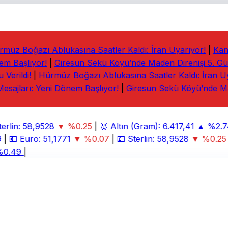
üz Boğazı Ablukasına Saatler Kaldı: İran Uyarıyor!
|
Kana
m Başlıyor!
|
Giresun Sekü Köyü’nde Maden Direnişi 5. Günü
erildi!
|
Hürmüz Boğazı Ablukasına Saatler Kaldı: İran Uya
esajları: Yeni Dönem Başlıyor!
|
Giresun Sekü Köyü’nde Mad
rlin:
58,9528
▼ %0.25
|
🥇
Altın (Gram):
6.417,41
▲ %2.74
|
💶
Euro:
51,1771
▼ %0.07
|
💷
Sterlin:
58,9528
▼ %0.25
|
0.49
|