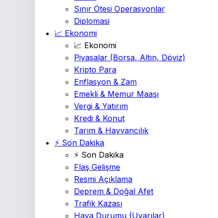
Sınır Ötesi Operasyonlar
Diplomasi
📈 Ekonomi
📈 Ekonomi
Piyasalar
(Borsa, Altın, Döviz)
Kripto Para
Enflasyon & Zam
Emekli & Memur Maaşı
Vergi & Yatırım
Kredi & Konut
Tarım & Hayvancılık
⚡ Son Dakika
⚡ Son Dakika
Flaş Gelişme
Resmi Açıklama
Deprem & Doğal Afet
Trafik Kazası
Hava Durumu
(Uyarılar)