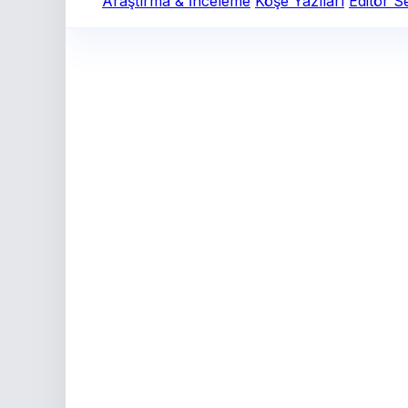
Araştırma & İnceleme
Köşe Yazıları
Editör S