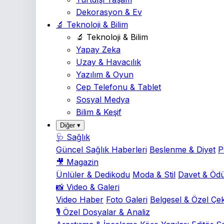
Dekorasyon & Ev
🔬 Teknoloji & Bilim
🔬 Teknoloji & Bilim
Yapay Zeka
Uzay & Havacılık
Yazılım & Oyun
Cep Telefonu & Tablet
Sosyal Medya
Bilim & Keşif
Diğer ▾
🩺 Sağlık
Güncel Sağlık Haberleri
Beslenme & Diyet
P
🎥 Magazin
Ünlüler & Dedikodu
Moda & Stil
Davet & Ödü
📸 Video & Galeri
Video Haber
Foto Galeri
Belgesel & Özel Çe
🎙️ Özel Dosyalar & Analiz