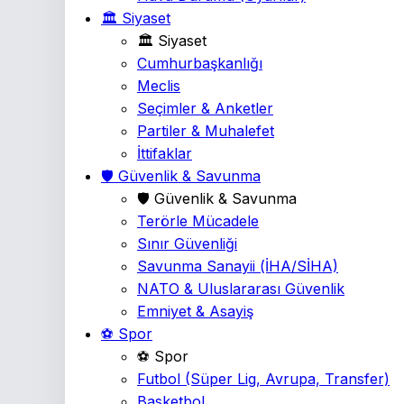
🏛️ Siyaset
🏛️ Siyaset
Cumhurbaşkanlığı
Meclis
Seçimler & Anketler
Partiler & Muhalefet
İttifaklar
🛡️ Güvenlik & Savunma
🛡️ Güvenlik & Savunma
Terörle Mücadele
Sınır Güvenliği
Savunma Sanayii
(İHA/SİHA)
NATO & Uluslararası Güvenlik
Emniyet & Asayiş
⚽ Spor
⚽ Spor
Futbol
(Süper Lig, Avrupa, Transfer)
Basketbol