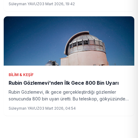
öğrenmek için okumaya devam edin.
Süleyman YAVUZ
03 Mart 2026, 19:42
BILIM & KEŞIF
Rubin Gözlemevi'nden İlk Gece 800 Bin Uyarı
Rubin Gözlemevi, ilk gece gerçekleştirdiği gözlemler
sonucunda 800 bin uyarı üretti. Bu teleskop, gökyüzünde
meydana gelen olayları anlık olarak takip ediyor.
Süleyman YAVUZ
03 Mart 2026, 04:54