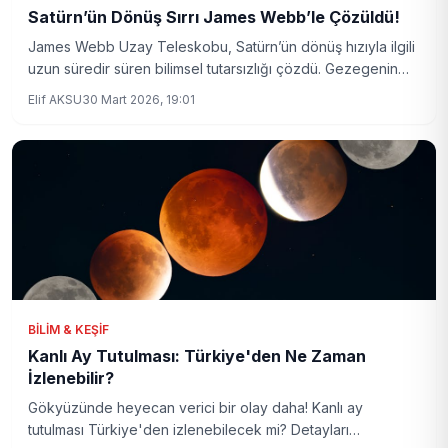
Satürn’ün Dönüş Sırrı James Webb’le Çözüldü!
James Webb Uzay Teleskobu, Satürn’ün dönüş hızıyla ilgili
uzun süredir süren bilimsel tutarsızlığı çözdü. Gezegenin
atmosferi ile manyetik alanı arasındaki karmaşık enerji
Elif AKSU
30 Mart 2026, 19:01
döngüsü yeni verilerle ortaya çıktı.
BILIM & KEŞIF
Kanlı Ay Tutulması: Türkiye'den Ne Zaman
İzlenebilir?
Gökyüzünde heyecan verici bir olay daha! Kanlı ay
tutulması Türkiye'den izlenebilecek mi? Detayları